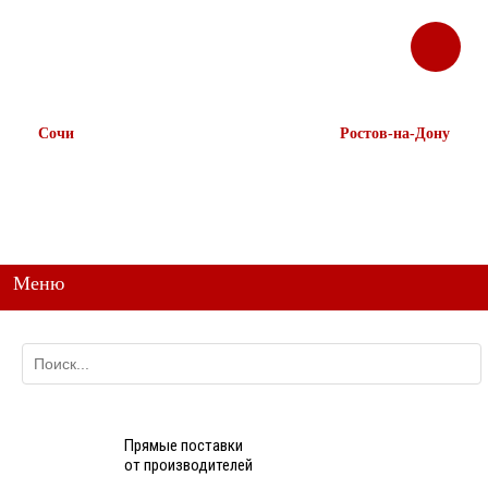
ЗАКАЗАТЬ
Корзина
Наш ТГ канал
ЗВОНОК
@ttstorg
Сочи
Ростов-на-Дону
+7 938 491-11-81
+7 (863) 218-52-62
+7 (862) 291-11-91
+7 958 571-67-99
+7 938 157-67-99
Меню
Прямые поставки
от производителей