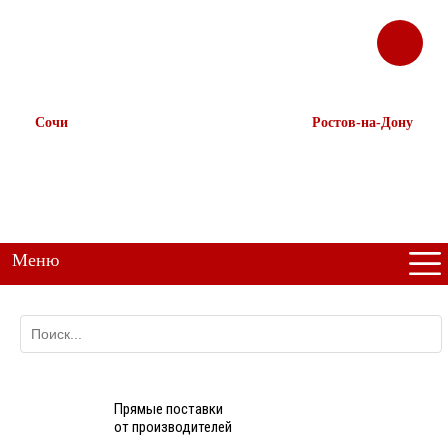
ЗАКАЗАТЬ
Корзина
Наш ТГ канал
ЗВОНОК
@ttstorg
Сочи
Ростов-на-Дону
+7 938 491-11-81
+7 (863) 218-52-62
+7 (862) 291-11-91
+7 958 571-67-99
+7 938 157-67-99
Меню
Прямые поставки
от производителей