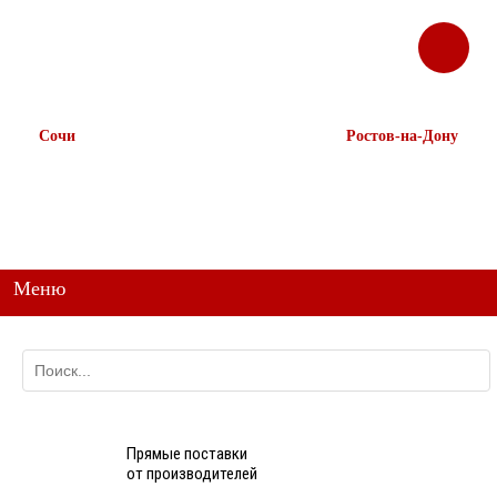
ЗАКАЗАТЬ
Корзина
Наш ТГ канал
ЗВОНОК
@ttstorg
Сочи
Ростов-на-Дону
+7 938 491-11-81
+7 (863) 218-52-62
+7 (862) 291-11-91
+7 958 571-67-99
+7 938 157-67-99
Меню
Прямые поставки
от производителей