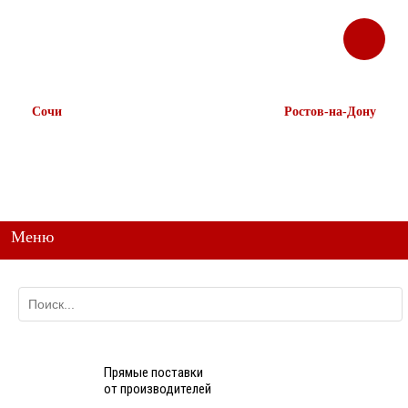
ЗАКАЗАТЬ
Корзина
Наш ТГ канал
ЗВОНОК
@ttstorg
Сочи
Ростов-на-Дону
+7 938 491-11-81
+7 (863) 218-52-62
+7 (862) 291-11-91
+7 958 571-67-99
+7 938 157-67-99
Меню
Прямые поставки
от производителей