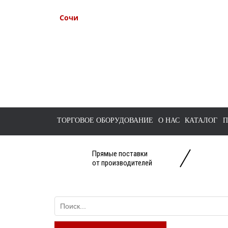
Сочи
+7 938 491-11-81
+7 (862) 291-11-91
tts-sochi@bk.ru
ТОРГОВОЕ ОБОРУДОВАНИЕ
О НАС
КАТАЛОГ
П
Прямые поставки
от производителей