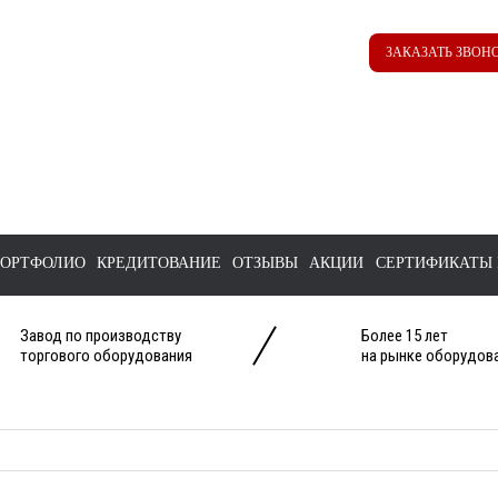
Наш ТГ канал
Корзина
ЗАКАЗАТЬ ЗВОН
@ttstorg
ОРТФОЛИО
КРЕДИТОВАНИЕ
ОТЗЫВЫ
АКЦИИ
СЕРТИФИКАТЫ 
Завод по производству
Более 15 лет
торгового оборудования
на рынке оборудова