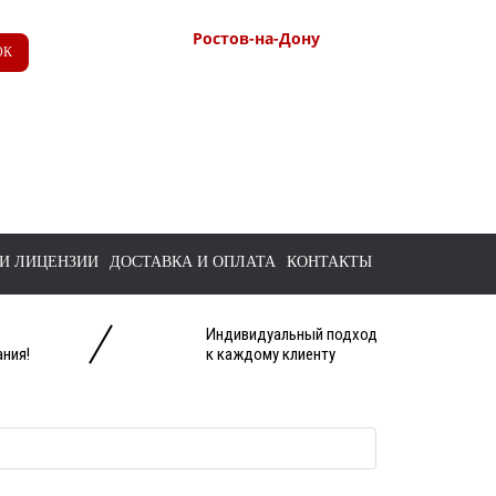
Ростов-на-Дону
ОК
+7 (863) 218-52-62
+7 958 571-67-99
+7 938 157-67-99
tts@bk.ru
И ЛИЦЕНЗИИ
ДОСТАВКА И ОПЛАТА
КОНТАКТЫ
Индивидуальный подход
ния!
к каждому клиенту