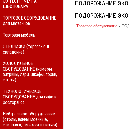
GO TECH - МЕЧТА
ПОДОРОЖАНИЕ ЭКОН
ШЕФПОВАРА!
ПОДОРОЖАНИЕ ЭКОН
ТОРГОВОЕ ОБОРУДОВАНИЕ
для магазинов
Торговое оборудование
»
ПОД
Торговая мебель
СТЕЛЛАЖИ (торговые и
складские)
ХОЛОДИЛЬНОЕ
ОБОРУДОВАНИЕ (камеры,
витрины, лари, шкафы, горки,
столы)
ТЕХНОЛОГИЧЕСКОЕ
ОБОРУДОВАНИЕ для кафе и
ресторанов
Нейтральное оборудование
(столы, ванны моечные,
стеллажи, тележки-шпильки)