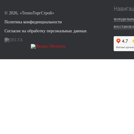
Навига
©
2026, «ТехноТоргСтрой»
холодильн
Политика конфиденциальности
восстанов
Согласие на обработку персональных данных