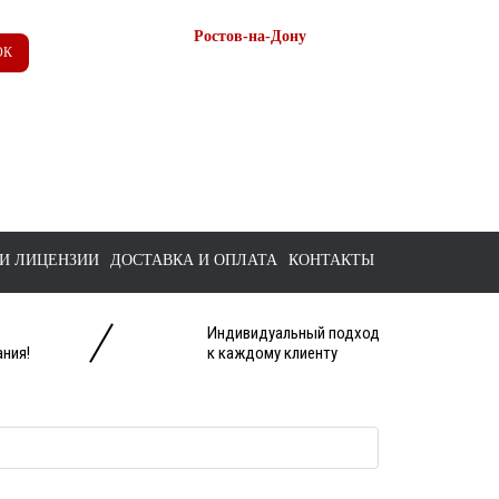
Ростов-на-Дону
ОК
+7 (863) 218-52-62
+7 958 571-67-99
+7 938 157-67-99
tts@bk.ru
И ЛИЦЕНЗИИ
ДОСТАВКА И ОПЛАТА
КОНТАКТЫ
Индивидуальный подход
ния!
к каждому клиенту