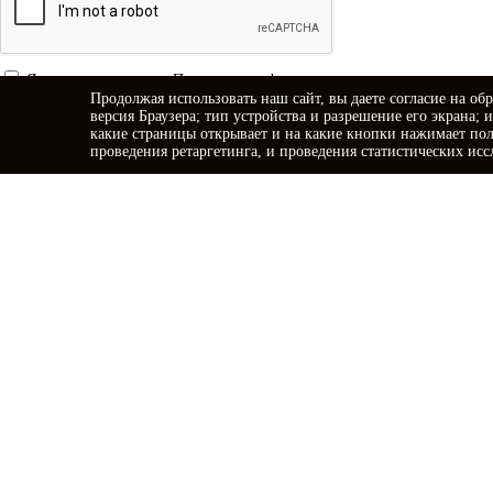
Я принимаю условия
Политики конфиденциальности
Продолжая использовать наш сайт, вы даете
согласие
на обр
Я даю
согласие на обработку персональных данных
версия Браузера; тип устройства и разрешение его экрана; 
какие страницы открывает и на какие кнопки нажимает пол
Отправить заявку
проведения ретаргетинга, и проведения статистических исс