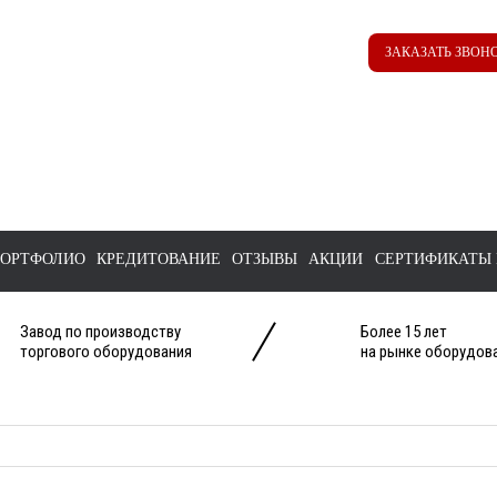
Наш ТГ канал
Корзина
ЗАКАЗАТЬ ЗВОН
@ttstorg
ОРТФОЛИО
КРЕДИТОВАНИЕ
ОТЗЫВЫ
АКЦИИ
СЕРТИФИКАТЫ 
Завод по производству
Более 15 лет
торгового оборудования
на рынке оборудова