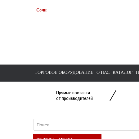
Сочи
+7 938 491-11-81
+7 (862) 291-11-91
tts-sochi@bk.ru
ТОРГОВОЕ ОБОРУДОВАНИЕ
О НАС
КАТАЛОГ
П
Прямые поставки
от производителей