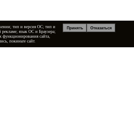
жении; тип и версия ОС; тип и
Принять
Отказаться
й рекламе; язык ОС и Браузера;
ях функционирования сайта,
ись, покиньте сайт.