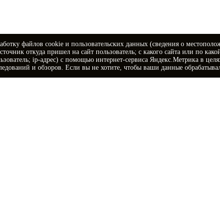
аботку файлов cookie и пользовательских данных (сведения о местополо
источник откуда пришел на сайт пользователь; с какого сайта или по како
ьзователь; ip-адрес) с помощью интернет-сервиса Яндекс.Метрика в цел
ледований и обзоров. Если вы не хотите, чтобы ваши данные обрабатывал