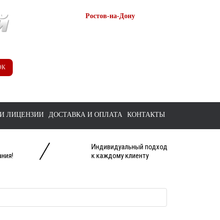
Ростов-на-Дону
+7 (863) 218-52-62
+7 958 571-67-99
+7 938 157-67-99
ОК
tts@bk.ru
И ЛИЦЕНЗИИ
ДОСТАВКА И ОПЛАТА
КОНТАКТЫ
Индивидуальный подход
ния!
к каждому клиенту