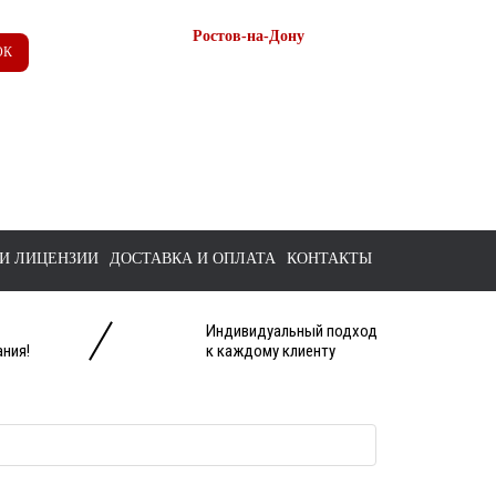
Ростов-на-Дону
ОК
+7 (863) 218-52-62
+7 958 571-67-99
+7 938 157-67-99
tts@bk.ru
И ЛИЦЕНЗИИ
ДОСТАВКА И ОПЛАТА
КОНТАКТЫ
Индивидуальный подход
ния!
к каждому клиенту