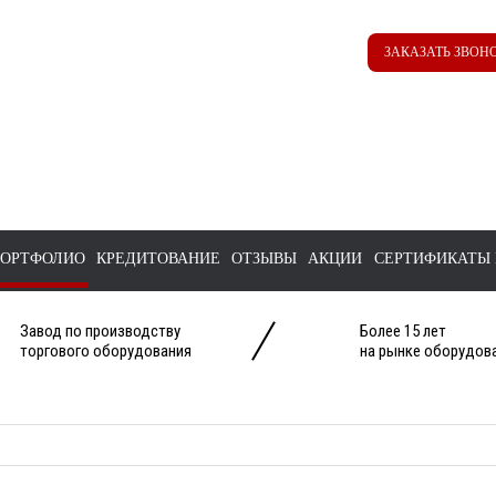
Наш ТГ канал
Корзина
ЗАКАЗАТЬ ЗВОН
@ttstorg
ОРТФОЛИО
КРЕДИТОВАНИЕ
ОТЗЫВЫ
АКЦИИ
СЕРТИФИКАТЫ 
Завод по производству
Более 15 лет
торгового оборудования
на рынке оборудова