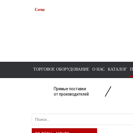
Сочи
+7 938 491-11-81
+7 (862) 291-11-91
tts-sochi@bk.ru
ТОРГОВОЕ ОБОРУДОВАНИЕ
О НАС
КАТАЛОГ
П
Прямые поставки
от производителей