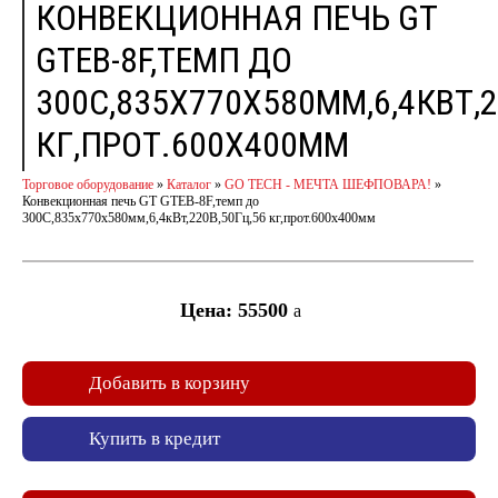
КОНВЕКЦИОННАЯ ПЕЧЬ GT
GTEB-8F,ТЕМП ДО
300С,835Х770Х580ММ,6,4КВТ,2
КГ,ПРОТ.600Х400ММ
Торговое оборудование
»
Каталог
»
GO TECH - МЕЧТА ШЕФПОВАРА!
»
Конвекционная печь GT GTEB-8F,темп до
300С,835х770х580мм,6,4кВт,220В,50Гц,56 кг,прот.600х400мм
Цена: 55500
a
Добавить в корзину
Купить в кредит