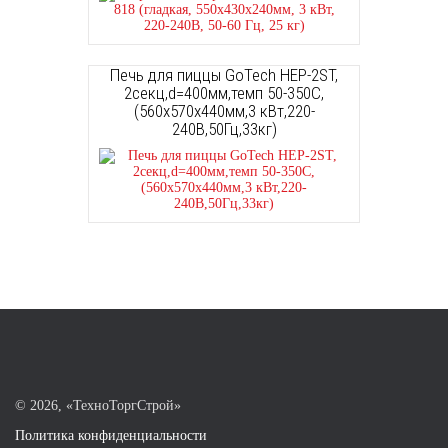
Печь для пиццы GoTech HEP-2ST,
2секц,d=400мм,темп 50-350С,
(560х570х440мм,3 кВт,220-
240В,50Гц,33кг)
©
2026, «ТехноТоргСтрой»
Политика конфиденциальности