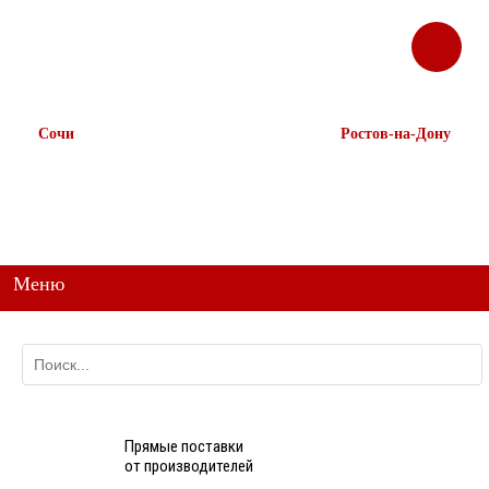
ЗАКАЗАТЬ
Корзина
Наш ТГ канал
ЗВОНОК
@ttstorg
Сочи
Ростов-на-Дону
+7 938 491-11-81
+7 (863) 218-52-62
+7 (862) 291-11-91
+7 958 571-67-99
+7 938 157-67-99
Меню
Прямые поставки
от производителей