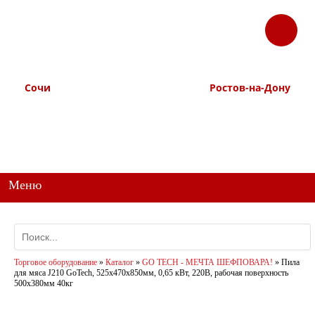
ЗАКАЗАТЬ
Корзина
Наш ТГ канал
ЗВОНОК
@ttstorg
Сочи
Ростов-на-Дону
+7 938 491-11-81
+7 (863) 218-52-62
+7 (862) 291-11-91
+7 958 571-67-99
+7 938 157-67-99
Меню
Торговое оборудование
»
Каталог
»
GO TECH - МЕЧТА ШЕФПОВАРА!
»
Пила
для мяса J210 GoTech, 525х470х850мм, 0,65 кВт, 220В, рабочая поверхность
500х380мм 40кг