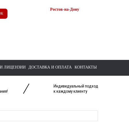
Ростов-на-Дону
ОК
+7 (863) 218-52-62
+7 958 571-67-99
+7 938 157-67-99
tts@bk.ru
И ЛИЦЕНЗИИ
ДОСТАВКА И ОПЛАТА
КОНТАКТЫ
Индивидуальный подход
ния!
к каждому клиенту