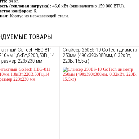
тто:
84 кг.
сть (тепловая нагрузка):
46,6 кВт (эквивалентно 159 000 BTU).
ество конфорок:
6.
иал:
Корпус из нержавеющей стали.
НДУЕМЫЕ ТОВАРЫ
тактный GoTech HEG-811
Слайсер 250ES-10 GoTech диаметр
210мм,1,8кВт,220В,50Гц,14
250мм (490х390х380мм, 0.32кВт,
л размер 223х230 мм
220В, 15,5кг)