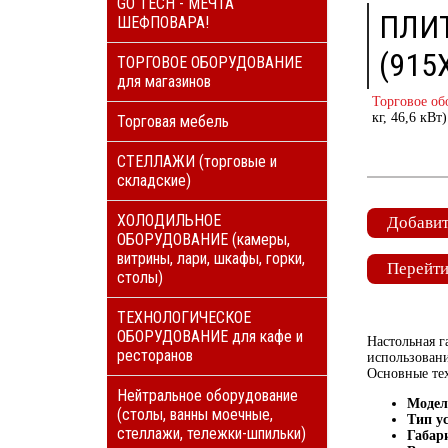
GO TECH - МЕЧТА
ПЛИТ
ШЕФПОВАРА!
(915
ТОРГОВОЕ ОБОРУДОВАНИЕ
для магазинов
Торговое об
кг, 46,6 кВт)
Торговая мебель
СТЕЛЛАЖИ (торговые и
складские)
ХОЛОДИЛЬНОЕ
Добавит
ОБОРУДОВАНИЕ (камеры,
витрины, лари, шкафы, горки,
Перейти
столы)
ТЕХНОЛОГИЧЕСКОЕ
ОБОРУДОВАНИЕ для кафе и
Настольная г
ресторанов
использовани
Основные тех
Нейтральное оборудование
Модел
(столы, ванны моечные,
Тип у
стеллажи, тележки-шпильки)
Габар