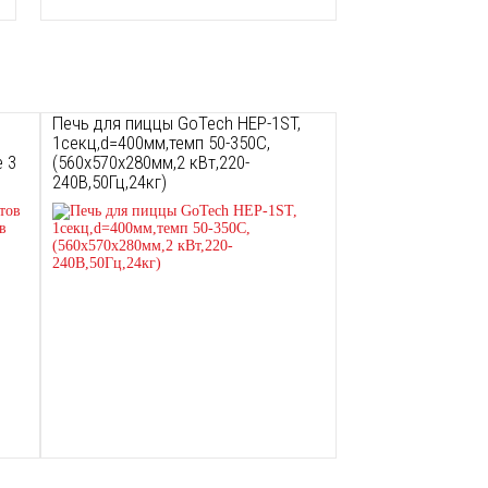
Печь для пиццы GoTech HEP-1ST,
1секц,d=400мм,темп 50-350С,
е 3
(560х570х280мм,2 кВт,220-
240В,50Гц,24кг)