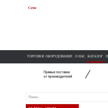
Сочи
+7 938 491-11-81
+7 (862) 291-11-91
tts-sochi@bk.ru
ТОРГОВОЕ ОБОРУДОВАНИЕ
О НАС
КАТАЛОГ
П
Прямые поставки
от производителей