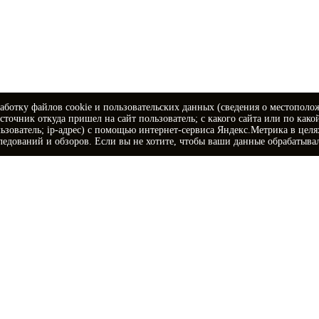
аботку файлов cookie и пользовательских данных (сведения о местополо
источник откуда пришел на сайт пользователь; с какого сайта или по како
ьзователь; ip-адрес) с помощью интернет-сервиса Яндекс.Метрика в цел
ледований и обзоров. Если вы не хотите, чтобы ваши данные обрабатывал