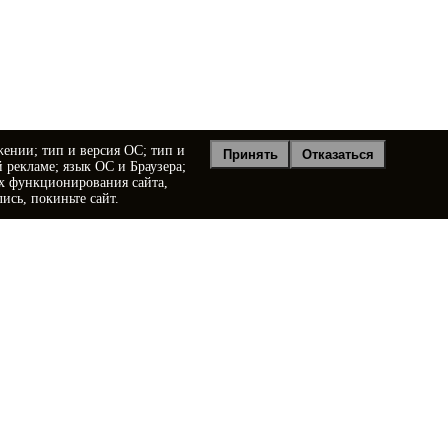
жении; тип и версия ОС; тип и
Принять
Отказаться
й рекламе; язык ОС и Браузера;
ях функционирования сайта,
ись, покиньте сайт.