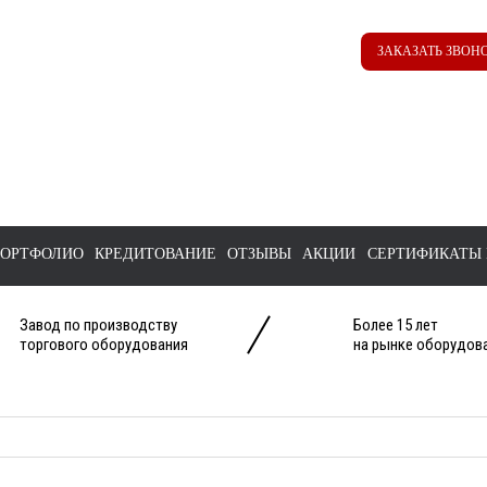
Наш ТГ канал
Корзина
ЗАКАЗАТЬ ЗВОН
@ttstorg
ОРТФОЛИО
КРЕДИТОВАНИЕ
ОТЗЫВЫ
АКЦИИ
СЕРТИФИКАТЫ 
Завод по производству
Более 15 лет
торгового оборудования
на рынке оборудова