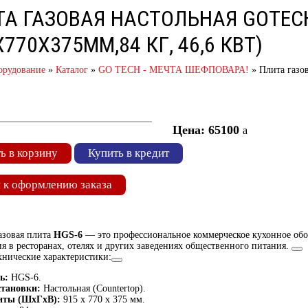
А ГАЗОВАЯ НАСТОЛЬНАЯ GOTECH
Х770Х375ММ,84 КГ, 46,6 КВТ)
орудование
»
Каталог
»
GO TECH - МЕЧТА ШЕФПОВАРА!
»
Плита газо
Цена: 65100
a
ь в корзину
Купить в кредит
 к оформлению заказа
азовая плита
HGS-6
— это профессиональное коммерческое кухонное обо
я в ресторанах, отелях и других заведениях общественного питания.
нические характеристики:
ь:
HGS-6.
становки:
Настольная (Countertop).
иты (ШхГхВ):
915 x 770 x 375 мм.