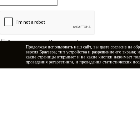
Я принимаю условия
Политики конфиденциальности
Продолжая использовать наш сайт, вы даете
согласие
на обр
Я даю
согласие на обработку персональных данных
версия Браузера; тип устройства и разрешение его экрана; 
какие страницы открывает и на какие кнопки нажимает пол
Отправить заявку
проведения ретаргетинга, и проведения статистических исс