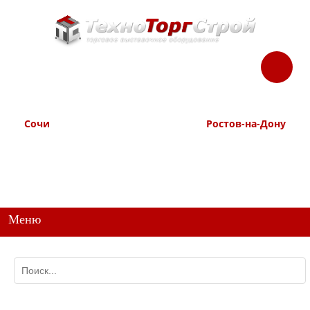
ЗАКАЗАТЬ
Корзина
Наш ТГ канал
ЗВОНОК
@ttstorg
Сочи
Ростов-на-Дону
+7 938 491-11-81
+7 (863) 218-52-62
+7 (862) 291-11-91
+7 958 571-67-99
+7 938 157-67-99
Меню