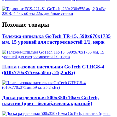
Похожие товары
Тележка-шпилька GoTech TR-15, 590х670х1735
мм, 15 уровней для гастроемкостей 1/1, нерж
Плита газовая настольная GoTech GTHGS-4
(610х770х375мм,59 кг, 25,2 кВт)
Доска разделочная 500х350х10мм GoTech,
пластик (цвет - белый,зелены,красный)