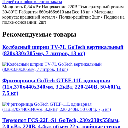
Перейти к оформлению заказа
Мощность 0,84 кВт Напряжение 220В Температурный режим
30-80°C Габариты 660x466x610 мм Вес 18 кг • Материал
корпуса: крашеный металл • Полки-решётки: 2шт • Поддон на
полке-основании: 2шт
Рекомендуемые товары
Колбасный шприц TV-7L GoTech вертикальный
(820х330х305мм, 7 литров, 13 кг)
Фритюрница GoTech GTEF-11L одинарная
(11л,370х440х340мм, 3,2кВт, 220-240В, 50-60Гц,
7,5 кг)
Термопот FCS-22L-S1 GoTech, 230х230х558мм,
2,0 кВт, 220В, 4.4кг, объем 22л, двойные стенки