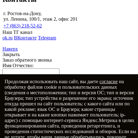
г. Ростов-на-Дону,
ул. Ленина, 100/1, этаж 2, офис 201
+7 (863) 218-52-62
Наш ТГ канал
ok.ru
ВКонтакте
Telegram
Наверх
Закрыть
Заказ обратного звонка
Имя Отчество:
Продолжая использовать наш сайт, вы даете
согласие
на
Номер телефона:
обработку файлов cookie и пользовательских данных
с кодом города
(сведения о местоположении; тип и версия ОС; тип и версия
Браузера; тип устройства и разрешение его экрана; источник
откуда пришел на сайт пользователь; с какого сайта или по
Когда позвонить?
какой рекламе; язык ОС и Браузера; какие страницы
открывает и на какие кнопки нажимает пользователь; ip-
адрес) с помощью интернет-сервиса Яндекс.Метрика в целях
функционирования сайта, проведения ретаргетинга, и
проведения статистических исследований и обзоров. Если вы
не хотите, чтобы ваши данные обрабатывались, покиньте