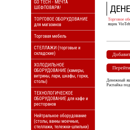
GO TECH - МЕЧТА
ДЕНЕ
ШЕФПОВАРА!
ТОРГОВОЕ ОБОРУДОВАНИЕ
Торговое об
для магазинов
ящик VioTeh
Торговая мебель
СТЕЛЛАЖИ (торговые и
складские)
Добавит
ХОЛОДИЛЬНОЕ
Перейти
ОБОРУДОВАНИЕ (камеры,
витрины, лари, шкафы, горки,
Денежный ящи
столы)
Распайка по
ТЕХНОЛОГИЧЕСКОЕ
ОБОРУДОВАНИЕ для кафе и
ресторанов
Нейтральное оборудование
(столы, ванны моечные,
стеллажи, тележки-шпильки)