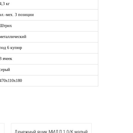
4,3 кг
эл.-мех. 3 позиции
Штрих
металлический
под 6 купюр
8 ячеек
серый
470x110x180
Денежный ящик МИДЛ 1.0/К малый