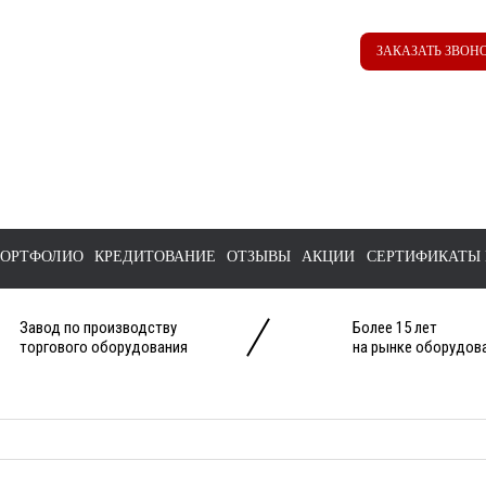
Наш ТГ канал
Корзина
ЗАКАЗАТЬ ЗВОН
@ttstorg
ОРТФОЛИО
КРЕДИТОВАНИЕ
ОТЗЫВЫ
АКЦИИ
СЕРТИФИКАТЫ 
Завод по производству
Более 15 лет
торгового оборудования
на рынке оборудова