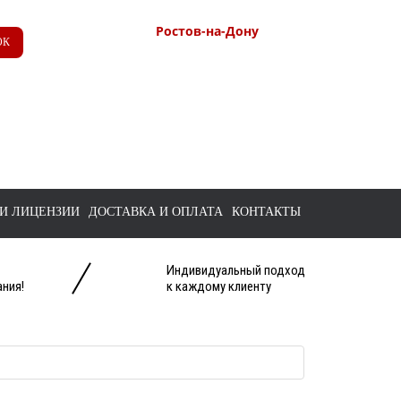
Ростов-на-Дону
ОК
+7 (863) 218-52-62
+7 958 571-67-99
+7 938 157-67-99
tts@bk.ru
И ЛИЦЕНЗИИ
ДОСТАВКА И ОПЛАТА
КОНТАКТЫ
Индивидуальный подход
ния!
к каждому клиенту