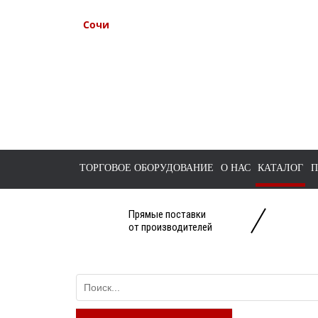
Сочи
+7 938 491-11-81
+7 (862) 291-11-91
tts-sochi@bk.ru
ТОРГОВОЕ ОБОРУДОВАНИЕ
О НАС
КАТАЛОГ
П
Прямые поставки
от производителей