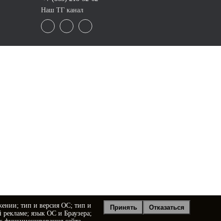
Наш ТГ канал
жении; тип и версия ОС; тип и
Принять
Отказаться
й рекламе; язык ОС и Браузера;