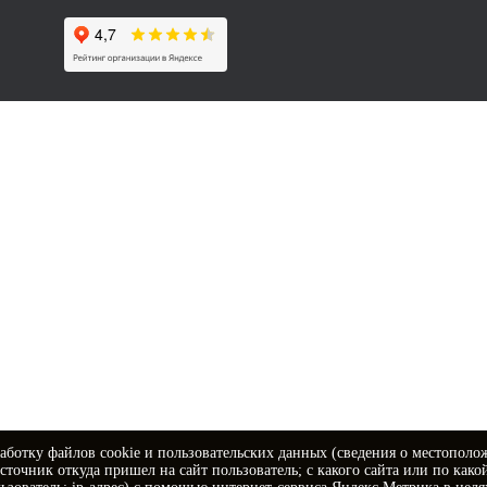
аботку файлов cookie и пользовательских данных (сведения о местополо
источник откуда пришел на сайт пользователь; с какого сайта или по како