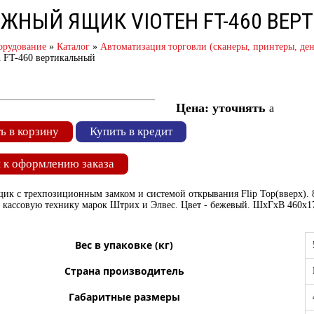
ЖНЫЙ ЯЩИК VIOTEH FT-460 ВЕР
орудование
»
Каталог
»
Автоматизация торговли (сканеры, принтеры, д
 FT-460 вертикальный
Цена: уточнять
a
ь в корзину
Купить в кредит
 к оформлению заказа
к с трехпозиционным замком и системой открывания Flip Top(вверх). 8 
д кассовую технику марок Штрих и Элвес. Цвет - бежевый. ШхГхВ 460х
Вес в упаковке (кг)
Страна производитель
Габаритные размеры