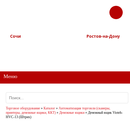
ЗАКАЗАТЬ
Корзина
Наш ТГ канал
ЗВОНОК
@ttstorg
Сочи
Ростов-на-Дону
+7 938 491-11-81
+7 (863) 218-52-62
+7 (862) 291-11-91
+7 958 571-67-99
+7 938 157-67-99
Меню
Торговое оборудование
»
Каталог
»
Автоматизация торговли (сканеры,
принтеры, денежные ящики, ККТ)
»
Денежные ящики
»
Денежный ящик Vioteh-
HVC-13 (Штрих)