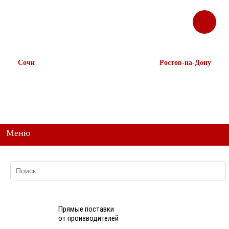
ЗАКАЗАТЬ
Корзина
Наш ТГ канал
ЗВОНОК
@ttstorg
Сочи
Ростов-на-Дону
+7 938 491-11-81
+7 (863) 218-52-62
+7 (862) 291-11-91
+7 958 571-67-99
+7 938 157-67-99
Меню
Прямые поставки
от производителей