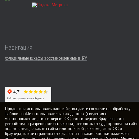
Навигация
холодильные шкафы восстановленные и БУ
Продолжая использовать наш сайт, вы даете
согласие
на обработку
файлов cookie и пользовательских данных (сведения о
Контакты
местоположении; тип и версия ОС; тип и версия Браузера; тип
устройства и разрешение его экрана; источник откуда пришел на сайт
пользователь; с какого сайта или по какой рекламе; язык ОС и
г. Ростов-на-Дону,
Браузера; какие страницы открывает и на какие кнопки нажимает
ул. Ленина, 100/1, этаж 2, офис 201
пользователь; ip-адрес) с помощью интернет-сервиса Яндекс.Метрика