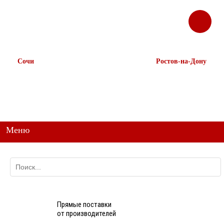
ЗАКАЗАТЬ
Корзина
Наш ТГ канал
ЗВОНОК
@ttstorg
Сочи
Ростов-на-Дону
+7 938 491-11-81
+7 (863) 218-52-62
+7 (862) 291-11-91
+7 958 571-67-99
+7 938 157-67-99
Меню
Прямые поставки
от производителей