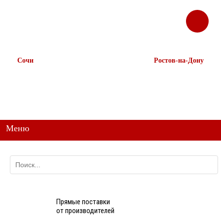
ЗАКАЗАТЬ
Корзина
Наш ТГ канал
ЗВОНОК
@ttstorg
Сочи
Ростов-на-Дону
+7 938 491-11-81
+7 (863) 218-52-62
+7 (862) 291-11-91
+7 958 571-67-99
+7 938 157-67-99
Меню
Прямые поставки
от производителей