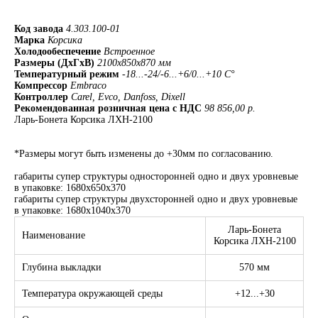
Код завода
4.303.100-01
Марка
Корсика
Холодообеспечение
Встроенное
Размеры (ДхГхВ)
2100х850х870 мм
Температурный режим
-18...-24/-6...+6/0...+10 C°
Компрессор
Embraco
Контроллер
Carel, Evco, Danfoss, Dixell
Рекомендованная розничная цена с НДС
98 856,00 р.
Ларь-Бонета Корсика ЛХН-2100
*Размеры могут быть изменены до +30мм по согласованию.
габариты супер структуры односторонней одно и двух уровневые
в упаковке: 1680х650х370
габариты супер структуры двухсторонней одно и двух уровневые
в упаковке: 1680х1040х370
Ларь-Бонета
Наименование
Корсика ЛХН-2100
Глубина выкладки
570 мм
Температура окружающей среды
+12...+30