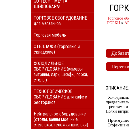
GO TECH - МЕЧТА
ГОРК
ШЕФПОВАРА!
ТОРГОВОЕ ОБОРУДОВАНИЕ
Торговое об
для магазинов
ГОРКИ
»
А
Торговая мебель
СТЕЛЛАЖИ (торговые и
складские)
Добавит
ХОЛОДИЛЬНОЕ
Перейти
ОБОРУДОВАНИЕ (камеры,
витрины, лари, шкафы, горки,
столы)
ОПИСАНИЕ:
ТЕХНОЛОГИЧЕСКОЕ
ОБОРУДОВАНИЕ для кафе и
Холодильные
ресторанов
предварител
агрегатами и
Полки витрин
Нейтральное оборудование
(столы, ванны моечные,
Преимущес
стеллажи, тележки-шпильки)
Эффективная 