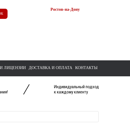
Ростов-на-Дону
ОК
+7 (863) 218-52-62
+7 958 571-67-99
+7 938 157-67-99
tts@bk.ru
И ЛИЦЕНЗИИ
ДОСТАВКА И ОПЛАТА
КОНТАКТЫ
Индивидуальный подход
ния!
к каждому клиенту