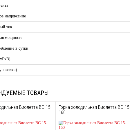
гента
ое напряжение
ый ток
ая мощность
ебление в сутки
ДхГхВ)
 упаковки)
НДУЕМЫЕ ТОВАРЫ
одильная Виолетта ВС 15-
Горка холодильная Виолетта ВС 15
160