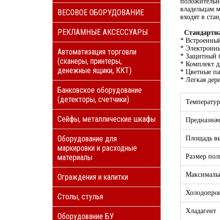
положительно
владельцам м
ВЕСОВОЕ ОБОРУДОВАНИЕ
входят в ст
РЕКЛАМНЫЕ АКСЕССУАРЫ
Стандартн
* Встроенны
* Электронны
Автоматизация торговли
* Защитный 
(сканеры, принтеры,
* Комплект 
денежные ящики, ККТ)
* Цветные п
* Легкая дер
Банковское оборудование
(детекторы, счетчики)
Температу
Сейфы, металлические шкафы
Предназнач
Оборудование для
Площадь в
маркировки и расходные
материалы
Размер пол
Максимальн
Ограждения и калитки
Холодопрои
Столы, стулья
Хладагент
Оборудование БУ