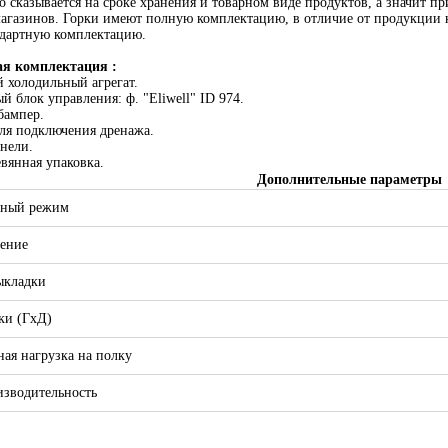
 сказывается на сроке хранения и товарном виде продуктов, а значит 
агазинов. Горки имеют полную комплектацию, в отличие от продукции 
андартную комплектацию.
ая комплектация :
й холодильный агрегат.
й блок управления: ф. "Eliwell" ID 974.
бампер.
для подключения дренажа.
анели.
евянная упаковка.
Дополнительные параметры
рный режим
ение
ыкладки
ки (ГхД)
ая нагрузка на полку
зводительность