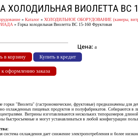
А ХОЛОДИЛЬНАЯ ВИОЛЕТТА ВС 1
орудование
»
Каталог
»
ХОЛОДИЛЬНОЕ ОБОРУДОВАНИЕ (камеры, витрины
РИАДА
»
Горка холодильная Виолетта ВС 15-160 Фруктовая
Цена:
a
ь в корзину
Купить в кредит
 к оформлению заказа
 горки "Виолета" (гастрономические, фруктовые) предназначены для де
ьно охлажденных пищевых продуктов и полуфабрикатов. Собираются в л
 централями. Витрины изготавливаются нескольких типоразмеров длиной 
ы быстросъемные и могут устанавливаться в любой конфигурации пользо
тва:
система охлаждения дает снижение электропотребления и более низкие