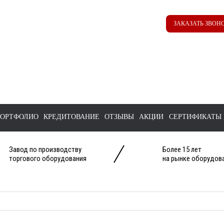
Наш ТГ канал
Корзина
ЗАКАЗАТЬ ЗВОН
@ttstorg
ОРТФОЛИО
КРЕДИТОВАНИЕ
ОТЗЫВЫ
АКЦИИ
СЕРТИФИКАТЫ 
Завод по производству
Более 15 лет
торгового оборудования
на рынке оборудова