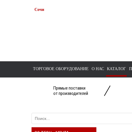
Сочи
+7 938 491-11-81
+7 (862) 291-11-91
tts-sochi@bk.ru
ТОРГОВОЕ ОБОРУДОВАНИЕ
О НАС
КАТАЛОГ
П
Прямые поставки
от производителей