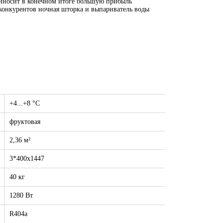
приносит в конечном итоге большую прибыль
конкурентов ночная шторка и выпариватель воды
+4...+8 °C
фруктовая
2,36 м²
3*400х1447
40 кг
1280 Вт
R404a