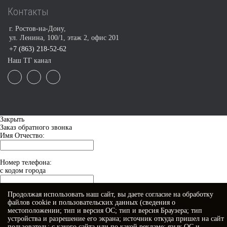
Контакты
г. Ростов-на-Дону,
ул. Ленина, 100/1, этаж 2, офис 201
+7 (863) 218-52-62
Наш ТГ канал
Закрыть
Заказ обратного звонка
Имя Отчество:
Номер телефона:
с кодом города
Продолжая использовать наш сайт, вы даете
согласие
на обработку
Когда позвонить?
файлов cookie и пользовательских данных (сведения о
местоположении; тип и версия ОС; тип и версия Браузера; тип
устройства и разрешение его экрана; источник откуда пришел на сайт
пользователь; с какого сайта или по какой рекламе; язык ОС и