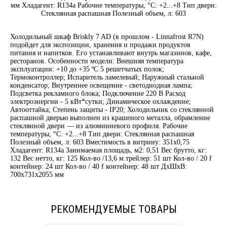
мм Хладагент: R134a Рабочие температуры, °C: +2...+8 Тип двери:
Стеклянная распашная Полезный объем, л: 603
Холодильный шкаф Briskly 7 AD (в прошлом - Linnafrost R7N)
подойдет для экспозиции, хранения и продажи продуктов
питания и напитков. Его устанавливают внутрь магазинов, кафе,
ресторанов. Особенности модели: Внешняя температура
эксплуатации: +10 до +35 ºC 5 решетчатых полок;
Термоконтроллер; Испаритель ламелевый; Наружный стальной
конденсатор; Внутреннее освещение - светодиодная лампа;
Подсветка рекламного блока; Подключение 220 В Расход
электроэнергии - 5 кВт*сутки; Динамическое охлаждение;
Автооттайка; Степень защиты - IP20; Холодильник со стеклянной
распашной дверью выполнен из крашеного металла, обрамление
стеклянной двери — из алюминиевого профиля. Рабочие
температуры, °C: +2...+8 Тип двери: Стеклянная распашная
Полезный объем, л: 603 Вместимость в витрину: 351х0,75
Хладагент: R134a Занимаемая площадь, м2: 0,51 Вес брутто, кг:
132 Вес нетто, кг: 125 Кол-во /13,6 м.трейлер: 51 шт Кол-во / 20 f
контейнер: 24 шт Кол-во / 40 f контейнер: 48 шт ДxШxВ:
700x731x2055 мм
РЕКОМЕНДУЕМЫЕ ТОВАРЫ