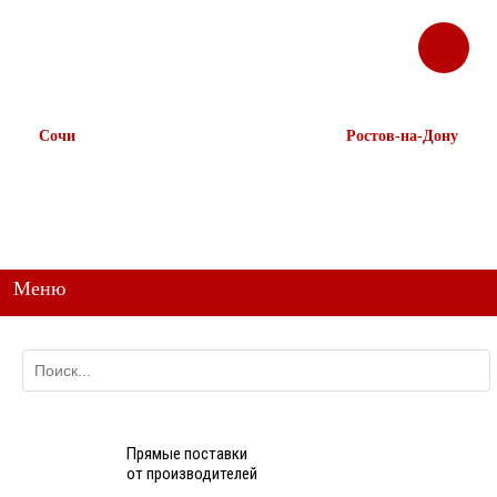
ЗАКАЗАТЬ
Корзина
Наш ТГ канал
ЗВОНОК
@ttstorg
Сочи
Ростов-на-Дону
+7 938 491-11-81
+7 (863) 218-52-62
+7 (862) 291-11-91
+7 958 571-67-99
+7 938 157-67-99
Меню
Прямые поставки
от производителей