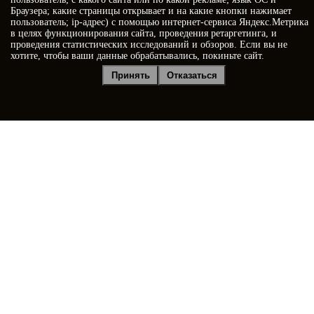
Браузера; какие страницы открывает и на какие кнопки нажимает
пользователь; ip-адрес) с помощью интернет-сервиса Яндекс.Метрика
в целях функционирования сайта, проведения ретаргетинга, и
проведения статистических исследований и обзоров. Если вы не
хотите, чтобы ваши данные обрабатывались, покиньте сайт.
Я принимаю условия
Политики конфиденциальности
Принять
Отказаться
Я даю
согласие на обработку персональных данных
Отправить заявку