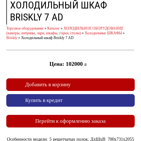
ХОЛОДИЛЬНЫЙ ШКАФ
BRISKLY 7 AD
Торговое оборудование
»
Каталог
»
ХОЛОДИЛЬНОЕ ОБОРУДОВАНИЕ
(камеры, витрины, лари, шкафы, горки, столы)
»
Холодильные ШКАФЫ
»
Briskly
»
Холодильный шкаф Briskly 7 AD
Цена: 102000
a
Добавить в корзину
Купить в кредит
Перейти к оформлению заказа
Особенности модели: 5 решетчатых полок; ДxШxВ: 700x731x2055