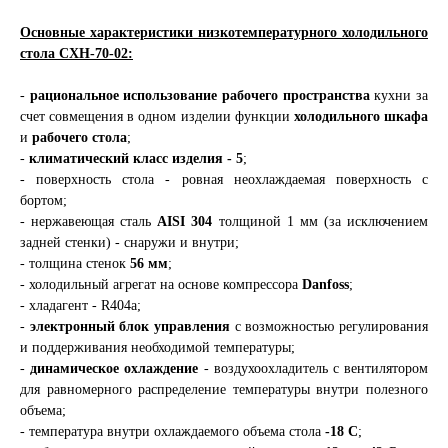
Основные характеристики низкотемпературного холодильного
стола СХН-70-02:
-
рациональное использование рабочего пространства
кухни за
счет совмещения в одном изделии функции
холодильного шкафа
и
рабочего стола
;
-
климатический класс изделия - 5
;
- поверхность стола - ровная неохлаждаемая поверхность с
бортом;
- нержавеющая сталь
AISI 304
толщиной 1 мм (за исключением
задней стенки) - снаружи и внутри;
- толщина стенок
56 мм
;
- холодильный агрегат на основе компрессора
Danfoss
;
- хладагент - R404a;
-
электронный блок управления
с возможностью регулирования
и поддерживания необходимой температуры;
-
динамическое охлаждение
- воздухоохладитель с вентилятором
для равномерного распределение температуры внутри полезного
объема;
- температура внутри охлаждаемого объема стола
-18 С
;