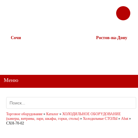
ЗАКАЗАТЬ
Корзина
Наш ТГ канал
ЗВОНОК
@ttstorg
Сочи
Ростов-на-Дону
+7 938 491-11-81
+7 (863) 218-52-62
+7 (862) 291-11-91
+7 958 571-67-99
+7 938 157-67-99
Меню
Торговое оборудование
»
Каталог
»
ХОЛОДИЛЬНОЕ ОБОРУДОВАНИЕ
(камеры, витрины, лари, шкафы, горки, столы)
»
Холодильные СТОЛЫ
»
Abat
»
СХН-70-02