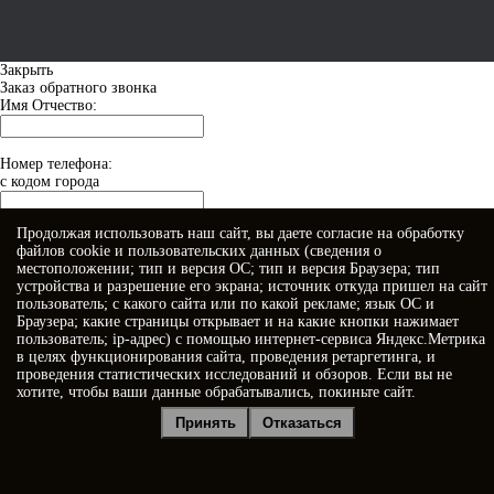
Закрыть
Заказ обратного звонка
Имя Отчество:
Номер телефона:
с кодом города
Продолжая использовать наш сайт, вы даете
согласие
на обработку
Когда позвонить?
файлов cookie и пользовательских данных (сведения о
местоположении; тип и версия ОС; тип и версия Браузера; тип
устройства и разрешение его экрана; источник откуда пришел на сайт
пользователь; с какого сайта или по какой рекламе; язык ОС и
Браузера; какие страницы открывает и на какие кнопки нажимает
пользователь; ip-адрес) с помощью интернет-сервиса Яндекс.Метрика
в целях функционирования сайта, проведения ретаргетинга, и
проведения статистических исследований и обзоров. Если вы не
хотите, чтобы ваши данные обрабатывались, покиньте сайт.
Я принимаю условия
Политики конфиденциальности
Принять
Отказаться
Я даю
согласие на обработку персональных данных
Отправить заявку