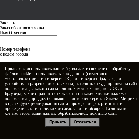
Закрыть
Заказ обратного звонка
Имя Отчество:
Номер телефона:
с кодом города
Продолжая использовать наш сайт, вы даете
согласие
на обработку
Когда позвонить?
файлов cookie и пользовательских данных (сведения о
местоположении; тип и версия ОС; тип и версия Браузера; тип
устройства и разрешение его экрана; источник откуда пришел на сайт
пользователь; с какого сайта или по какой рекламе; язык ОС и
Браузера; какие страницы открывает и на какие кнопки нажимает
пользователь; ip-адрес) с помощью интернет-сервиса Яндекс.Метрика
в целях функционирования сайта, проведения ретаргетинга, и
проведения статистических исследований и обзоров. Если вы не
хотите, чтобы ваши данные обрабатывались, покиньте сайт.
Я принимаю условия
Политики конфиденциальности
Принять
Отказаться
Я даю
согласие на обработку персональных данных
Отправить заявку