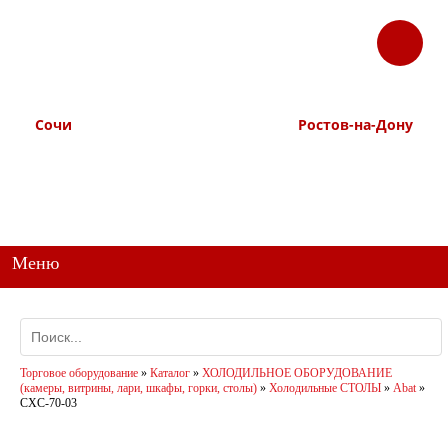
ЗАКАЗАТЬ
Корзина
Наш ТГ канал
ЗВОНОК
@ttstorg
Сочи
Ростов-на-Дону
+7 938 491-11-81
+7 (863) 218-52-62
+7 (862) 291-11-91
+7 958 571-67-99
+7 938 157-67-99
Меню
Торговое оборудование
»
Каталог
»
ХОЛОДИЛЬНОЕ ОБОРУДОВАНИЕ
(камеры, витрины, лари, шкафы, горки, столы)
»
Холодильные СТОЛЫ
»
Abat
»
СХС-70-03