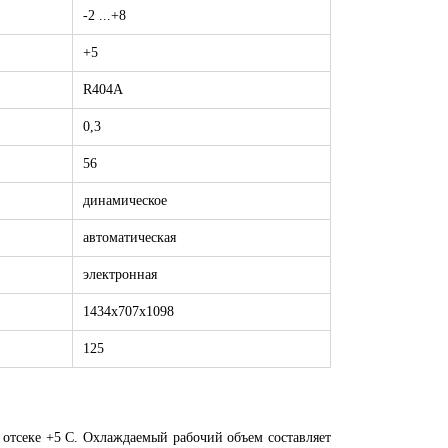
-2 ...+8
+5
R404A
0,3
56
динамическое
автоматическая
электронная
1434х707х1098
125
 отсеке +5 С. Охлаждаемый рабочий объем составляет