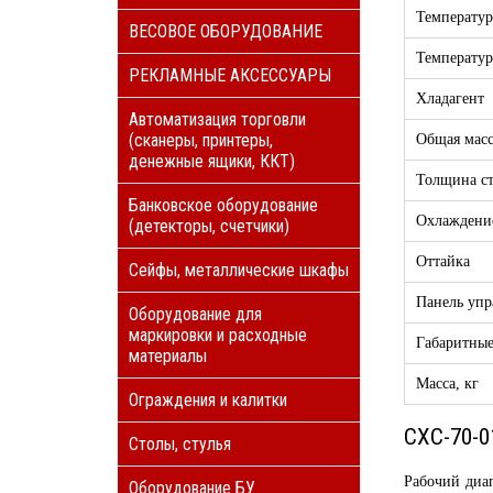
Температур
ВЕСОВОЕ ОБОРУДОВАНИЕ
Температур
РЕКЛАМНЫЕ АКСЕССУАРЫ
Хладагент
Автоматизация торговли
(сканеры, принтеры,
Общая масс
денежные ящики, ККТ)
Толщина ст
Банковское оборудование
Охлаждени
(детекторы, счетчики)
Оттайка
Сейфы, металлические шкафы
Панель упр
Оборудование для
маркировки и расходные
Габаритные
материалы
Масса, кг
Ограждения и калитки
СХС-70-
Столы, стулья
Рабочий диап
Оборудование БУ