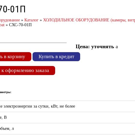
70-01П
орудование
»
Каталог
»
ХОЛОДИЛЬНОЕ ОБОРУДОВАНИЕ (камеры, витрины
bat
»
СХС-70-01П
Цена: уточнять
a
ь в корзину
Купить в кредит
 к оформлению заказа
раметры:
е электроэнергии за сутки, кВт, не более
е, В
бъем, л