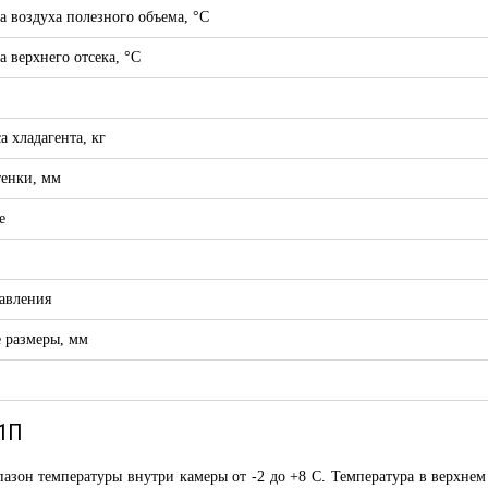
а воздуха полезного объема, °C
а верхнего отсека, °C
а хладагента, кг
енки, мм
е
авления
 размеры, мм
01П
азон температуры внутри камеры от -2 до +8 С. Температура в верхнем