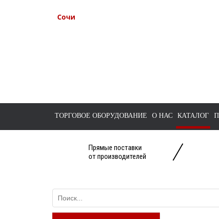
Сочи
+7 938 491-11-81
+7 (862) 291-11-91
tts-sochi@bk.ru
ТОРГОВОЕ ОБОРУДОВАНИЕ
О НАС
КАТАЛОГ
П
Прямые поставки
от производителей