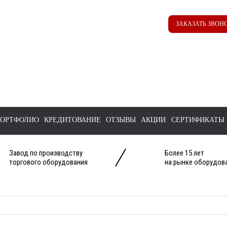
Наш ТГ канал
Корзина
ЗАКАЗАТЬ ЗВОН
@ttstorg
ОРТФОЛИО
КРЕДИТОВАНИЕ
ОТЗЫВЫ
АКЦИИ
СЕРТИФИКАТЫ 
Завод по производству
Более 15 лет
торгового оборудования
на рынке оборудова