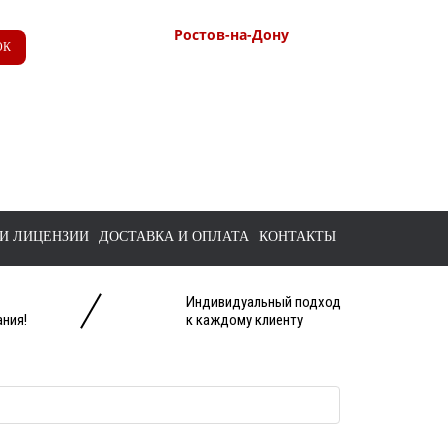
Ростов-на-Дону
ОК
+7 (863) 218-52-62
+7 958 571-67-99
+7 938 157-67-99
tts@bk.ru
И ЛИЦЕНЗИИ
ДОСТАВКА И ОПЛАТА
КОНТАКТЫ
Индивидуальный подход
ния!
к каждому клиенту