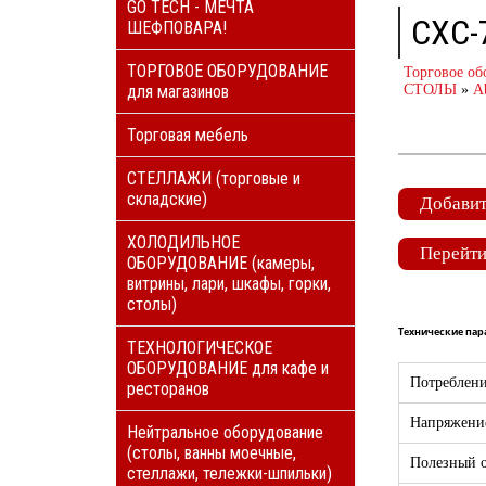
GO TECH - МЕЧТА
СХС-
ШЕФПОВАРА!
ТОРГОВОЕ ОБОРУДОВАНИЕ
Торговое об
для магазинов
СТОЛЫ
»
A
Торговая мебель
СТЕЛЛАЖИ (торговые и
складские)
Добавит
ХОЛОДИЛЬНОЕ
Перейти
ОБОРУДОВАНИЕ (камеры,
витрины, лари, шкафы, горки,
столы)
Технические па
ТЕХНОЛОГИЧЕСКОЕ
ОБОРУДОВАНИЕ для кафе и
Потреблени
ресторанов
Напряжени
Нейтральное оборудование
(столы, ванны моечные,
Полезный о
стеллажи, тележки-шпильки)