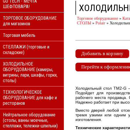
GO TECH - МЕЧТА
ХОЛОДИЛЬН
ШЕФПОВАРА!
ТОРГОВОЕ ОБОРУДОВАНИЕ
Торговое оборудование
»
Кат
для магазинов
СТОЛЫ
»
Polair
»
Холодильн
Торговая мебель
СТЕЛЛАЖИ (торговые и
складские)
Добавить в корзину
ХОЛОДИЛЬНОЕ
Перейти к оформлению
ОБОРУДОВАНИЕ (камеры,
витрины, лари, шкафы, горки,
столы)
Холодильный стол TM2-G –
ТЕХНОЛОГИЧЕСКОЕ
Подойдет для производств
ОБОРУДОВАНИЕ для кафе и
рабочего места продавца. 
Надежно работает при высо
ресторанов
Вместо дверей любой отсе
Нейтральное оборудование
тремя узкими или одним у
изготовления.
(столы, ванны моечные,
стеллажи, тележки-шпильки)
Технические характерист