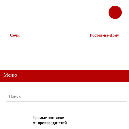
ЗАКАЗАТЬ
Корзина
Наш ТГ канал
ЗВОНОК
@ttstorg
Сочи
Ростов-на-Дону
+7 938 491-11-81
+7 (863) 218-52-62
+7 (862) 291-11-91
+7 958 571-67-99
+7 938 157-67-99
Меню
Прямые поставки
от производителей