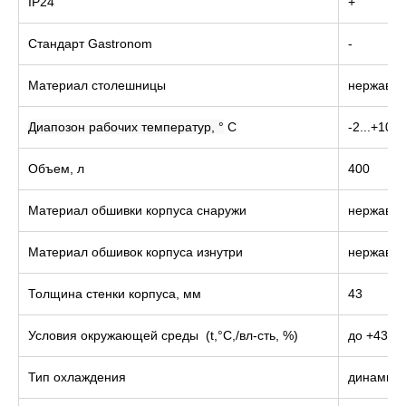
IP24
+
Стандарт Gastronom
-
Материал столешницы
нержавею
Диапозон рабочих температур,
°
С
-2...+10
Объем, л
400
Материал обшивки корпуса снаружи
нержавею
Материал обшивок корпуса изнутри
нержавею
Толщина стенки корпуса, мм
43
Условия окружающей среды (t,°C,/вл-сть, %)
до +43/до
Тип охлаждения
динамиче