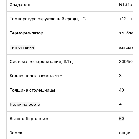
Хладагент
R134a
Температура окружающей среды,
°С
+12...+43
Терморегулятор
эл. блок
Тип оттайки
автомати
Система электропитания, В/Гц
230/50
Кол-во полок в комплекте
3
Толщина столешницы
40
Наличие борта
+
Высота борта в мм
60
Замок
опция