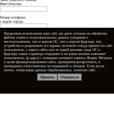
Имя Отчество:
Номер телефона:
с кодом города
Продолжая использовать наш сайт, вы даете
согласие
на обработку
Когда позвонить?
файлов cookie и пользовательских данных (сведения о
местоположении; тип и версия ОС; тип и версия Браузера; тип
устройства и разрешение его экрана; источник откуда пришел на сайт
пользователь; с какого сайта или по какой рекламе; язык ОС и
Браузера; какие страницы открывает и на какие кнопки нажимает
пользователь; ip-адрес) с помощью интернет-сервиса Яндекс.Метрика
в целях функционирования сайта, проведения ретаргетинга, и
проведения статистических исследований и обзоров. Если вы не
хотите, чтобы ваши данные обрабатывались, покиньте сайт.
Я принимаю условия
Политики конфиденциальности
Принять
Отказаться
Я даю
согласие на обработку персональных данных
Отправить заявку