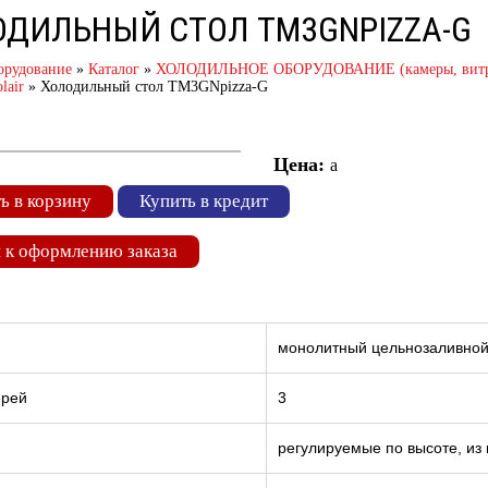
ОДИЛЬНЫЙ СТОЛ TM3GNPIZZA-G
орудование
»
Каталог
»
ХОЛОДИЛЬНОЕ ОБОРУДОВАНИЕ (камеры, витрины
lair
»
Холодильный стол TM3GNpizza-G
Цена:
a
ь в корзину
Купить в кредит
 к оформлению заказа
монолитный цельнозаливно
ерей
3
регулируемые по высоте, и