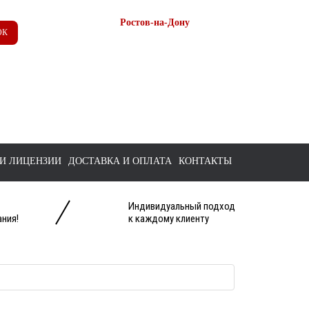
Ростов-на-Дону
ОК
+7 (863) 218-52-62
+7 958 571-67-99
+7 938 157-67-99
tts@bk.ru
И ЛИЦЕНЗИИ
ДОСТАВКА И ОПЛАТА
КОНТАКТЫ
Индивидуальный подход
ния!
к каждому клиенту