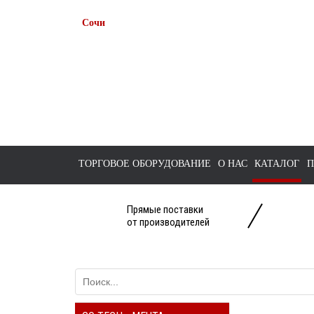
Сочи
+7 938 491-11-81
+7 (862) 291-11-91
tts-sochi@bk.ru
ТОРГОВОЕ ОБОРУДОВАНИЕ
О НАС
КАТАЛОГ
П
Прямые поставки
от производителей