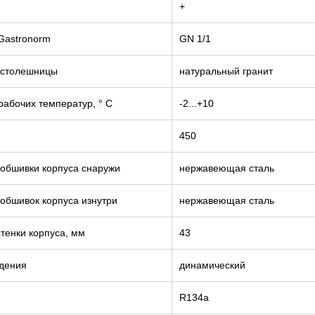
+
Gastronorm
GN 1/1
 столешницы
натуральный гранит
рабочих температур,
°
С
-2...+10
450
обшивки корпуса снаружи
нержавеющая сталь
обшивок корпуса изнутри
нержавеющая сталь
тенки корпуса, мм
43
дения
динамический
т
R134a