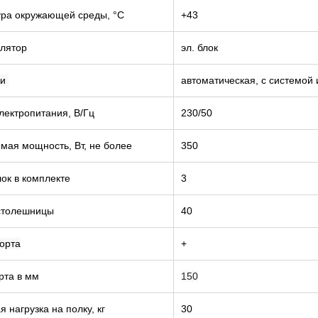
ра окружающей среды, °С
+43
лятор
эл. блок
ки
автоматическая, с системой
лектропитания, В/Гц
230/50
мая мощность, Вт, не более
350
лок в комплекте
3
столешницы
40
орта
+
рта в мм
150
 нагрузка на полку, кг
30