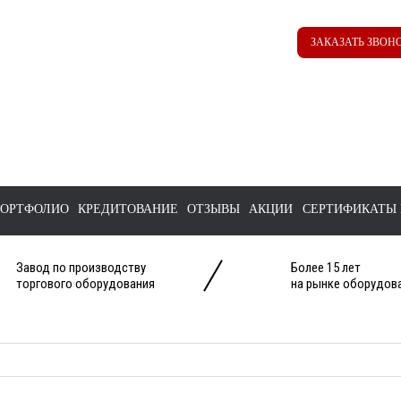
Наш ТГ канал
Корзина
ЗАКАЗАТЬ ЗВОН
@ttstorg
ОРТФОЛИО
КРЕДИТОВАНИЕ
ОТЗЫВЫ
АКЦИИ
СЕРТИФИКАТЫ 
Завод по производству
Более 15 лет
торгового оборудования
на рынке оборудова