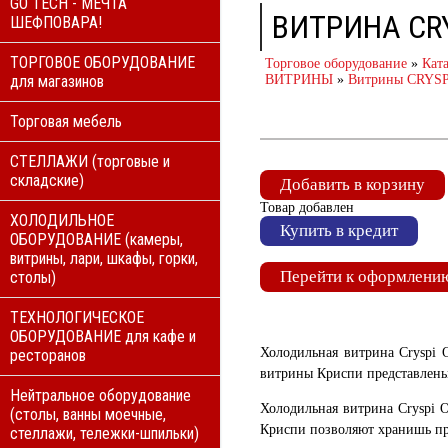
GO TECH - МЕЧТА
ВИТРИНА CRY
ШЕФПОВАРА!
ТОРГОВОЕ ОБОРУДОВАНИЕ
Торговое оборудование
»
Кат
для магазинов
ВИТРИНЫ
»
Витрины CRYSP
Торговая мебель
СТЕЛЛАЖИ (торговые и
складские)
Добавить в корзину
Товар добавлен
ХОЛОДИЛЬНОЕ
Купить в кредит
ОБОРУДОВАНИЕ (камеры,
витрины, лари, шкафы, горки,
Перейти к оформлению
столы)
ТЕХНОЛОГИЧЕСКОЕ
ОБОРУДОВАНИЕ для кафе и
Холодильная витрина Cryspi 
ресторанов
витрины Криспи представлены 
Нейтральное оборудование
Холодильная витрина Cryspi O
(столы, ванны моечные,
Криспи позволяют хранишь пр
стеллажи, тележки-шпильки)