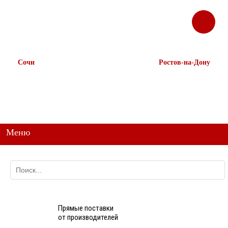
ЗАКАЗАТЬ
Корзина
Наш ТГ канал
ЗВОНОК
@ttstorg
Сочи
Ростов-на-Дону
+7 938 491-11-81
+7 (863) 218-52-62
+7 (862) 291-11-91
+7 958 571-67-99
+7 938 157-67-99
Меню
Прямые поставки
от производителей