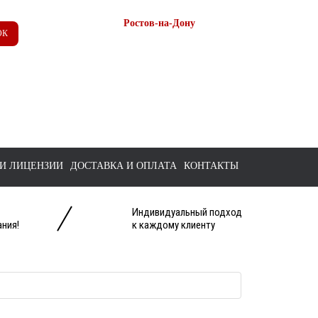
Ростов-на-Дону
ОК
+7 (863) 218-52-62
+7 958 571-67-99
+7 938 157-67-99
tts@bk.ru
И ЛИЦЕНЗИИ
ДОСТАВКА И ОПЛАТА
КОНТАКТЫ
Индивидуальный подход
ния!
к каждому клиенту