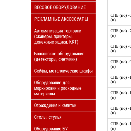
ВЕСОВОЕ ОБОРУДОВАНИЕ
СПБ (по) -6
РЕКЛАМНЫЕ АКСЕССУАРЫ
(н)
Автоматизация торговли
СПБ (по) -7
(н)
(сканеры, принтеры,
денежные ящики, ККТ)
СПБ (по) -8
(н)
Банковское оборудование
(детекторы, счетчики)
СПБ (по) -9
(н)
Сейфы, металлические шкафы
СПБ (по) -1
Оборудование для
(н)
маркировки и расходные
СПБ (по) -1
материалы
(н)
Ограждения и калитки
СПБ (по) -1
(н)
Столы, стулья
СПБ (по) -1
Оборудование БУ
(н)