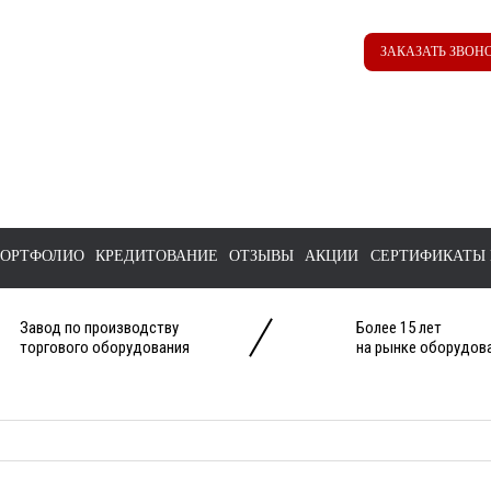
Наш ТГ канал
Корзина
ЗАКАЗАТЬ ЗВОН
@ttstorg
ОРТФОЛИО
КРЕДИТОВАНИЕ
ОТЗЫВЫ
АКЦИИ
СЕРТИФИКАТЫ 
Завод по производству
Более 15 лет
торгового оборудования
на рынке оборудова