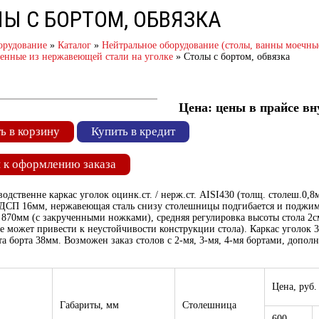
Ы С БОРТОМ, ОБВЯЗКА
орудование
»
Каталог
»
Нейтральное оборудование (столы, ванны моечны
енные из нержавеющей стали на уголке
»
Столы с бортом, обвязка
Цена: цены в прайсе в
ь в корзину
Купить в кредит
 к оформлению заказа
одственне каркас уголок оцинк.ст. / нерж.ст. AISI430 (толщ. столеш.0,8
ДСП 16мм, нержавеющая сталь снизу столешницы подгибается и поджимае
 870мм (с закрученными ножками), средняя регулировка высоты стола 2с
 может привести к неустойчивости конструкции стола). Каркас уголок 
а борта 38мм. Возможен заказ столов с 2-мя, 3-мя, 4-мя бортами, допо
Цена, руб.
Габариты, мм
Столешница
600