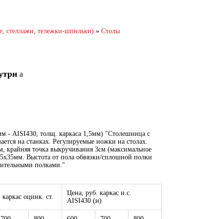
е, стеллажи, тележки-шпильки)
»
Столы
нутри
a
мм - AISI430, толщ. каркаса 1,5мм) "Столешница с
тся на станках. Регулируемые ножки на столах.
м, крайняя точка выкручивания 3см (максимальное
35х35мм. Выстота от пола обвязки/сплошной полки
лнительными полками."
Цена, руб. каркас н.с.
 каркас оцинк. ст.
AISI430 (н)
700
800
600
700
800