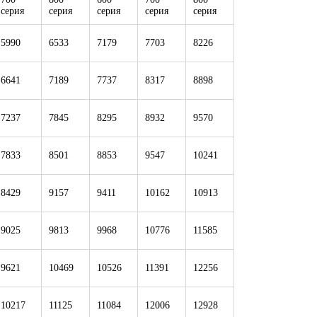
серия
серия
серия
серия
серия
5990
6533
7179
7703
8226
6641
7189
7737
8317
8898
7237
7845
8295
8932
9570
7833
8501
8853
9547
10241
8429
9157
9411
10162
10913
9025
9813
9968
10776
11585
9621
10469
10526
11391
12256
10217
11125
11084
12006
12928