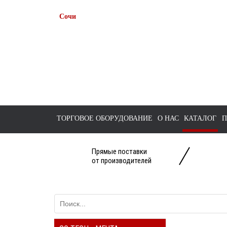
Сочи
+7 938 491-11-81
+7 (862) 291-11-91
tts-sochi@bk.ru
ТОРГОВОЕ ОБОРУДОВАНИЕ
О НАС
КАТАЛОГ
П
Прямые поставки
от производителей