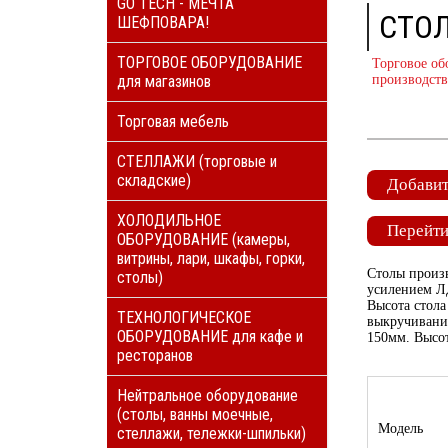
GO TECH - МЕЧТА
СТОЛ
ШЕФПОВАРА!
ТОРГОВОЕ ОБОРУДОВАНИЕ
Торговое об
для магазинов
производств
Торговая мебель
СТЕЛЛАЖИ (торговые и
складские)
Добавит
ХОЛОДИЛЬНОЕ
Перейти
ОБОРУДОВАНИЕ (камеры,
витрины, лари, шкафы, горки,
Столы произв
столы)
усилением Л
Высота стола
ТЕХНОЛОГИЧЕСКОЕ
выкручивание
ОБОРУДОВАНИЕ для кафе и
150мм. Высот
ресторанов
Нейтральное оборудование
(столы, ванны моечные,
Модель
стеллажи, тележки-шпильки)