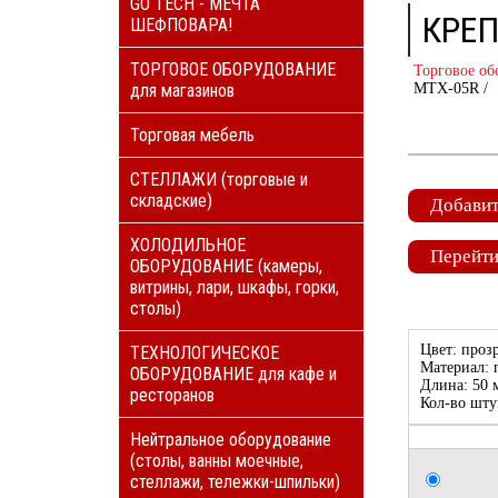
GO TECH - МЕЧТА
КРЕП
ШЕФПОВАРА!
ТОРГОВОЕ ОБОРУДОВАНИЕ
Торговое об
для магазинов
MTX-05R /
Торговая мебель
СТЕЛЛАЖИ (торговые и
складские)
Добавит
ХОЛОДИЛЬНОЕ
Перейти
ОБОРУДОВАНИЕ (камеры,
витрины, лари, шкафы, горки,
столы)
Цвет: проз
ТЕХНОЛОГИЧЕСКОЕ
Материал: 
ОБОРУДОВАНИЕ для кафе и
Длина: 50 
ресторанов
Кол-во шту
Нейтральное оборудование
(столы, ванны моечные,
стеллажи, тележки-шпильки)