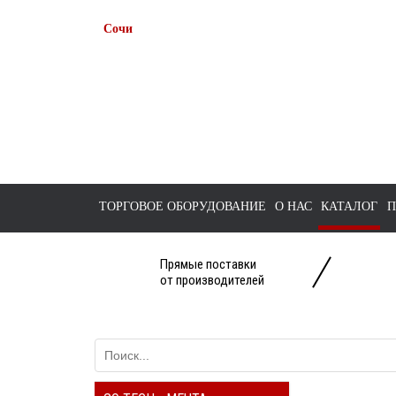
Сочи
+7 938 491-11-81
+7 (862) 291-11-91
tts-sochi@bk.ru
ТОРГОВОЕ ОБОРУДОВАНИЕ
О НАС
КАТАЛОГ
П
Прямые поставки
от производителей