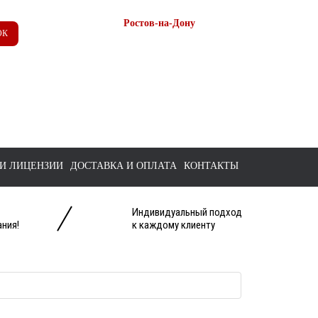
Ростов-на-Дону
ОК
+7 (863) 218-52-62
+7 958 571-67-99
+7 938 157-67-99
tts@bk.ru
И ЛИЦЕНЗИИ
ДОСТАВКА И ОПЛАТА
КОНТАКТЫ
Индивидуальный подход
ния!
к каждому клиенту