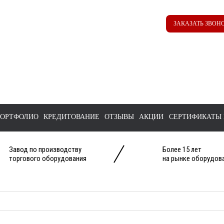
Наш ТГ канал
Корзина
ЗАКАЗАТЬ ЗВОН
@ttstorg
ОРТФОЛИО
КРЕДИТОВАНИЕ
ОТЗЫВЫ
АКЦИИ
СЕРТИФИКАТЫ 
Завод по производству
Более 15 лет
торгового оборудования
на рынке оборудова