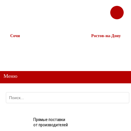
ЗАКАЗАТЬ
Корзина
Наш ТГ канал
ЗВОНОК
@ttstorg
Сочи
Ростов-на-Дону
+7 938 491-11-81
+7 (863) 218-52-62
+7 (862) 291-11-91
+7 958 571-67-99
+7 938 157-67-99
Меню
Прямые поставки
от производителей