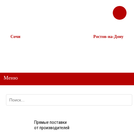
ЗАКАЗАТЬ
Корзина
Наш ТГ канал
ЗВОНОК
@ttstorg
Сочи
Ростов-на-Дону
+7 938 491-11-81
+7 (863) 218-52-62
+7 (862) 291-11-91
+7 958 571-67-99
+7 938 157-67-99
Меню
Прямые поставки
от производителей