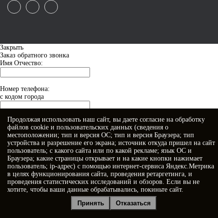
Закрыть
Заказ обратного звонка
Имя Отчество:
Номер телефона:
с кодом города
Продолжая использовать наш сайт, вы даете
согласие
на обработку
Когда позвонить?
файлов cookie и пользовательских данных (сведения о
местоположении; тип и версия ОС; тип и версия Браузера; тип
устройства и разрешение его экрана; источник откуда пришел на сайт
пользователь; с какого сайта или по какой рекламе; язык ОС и
Браузера; какие страницы открывает и на какие кнопки нажимает
пользователь; ip-адрес) с помощью интернет-сервиса Яндекс.Метрика
в целях функционирования сайта, проведения ретаргетинга, и
проведения статистических исследований и обзоров. Если вы не
хотите, чтобы ваши данные обрабатывались, покиньте сайт.
Я принимаю условия
Политики конфиденциальности
Принять
Отказаться
Я даю
согласие на обработку персональных данных