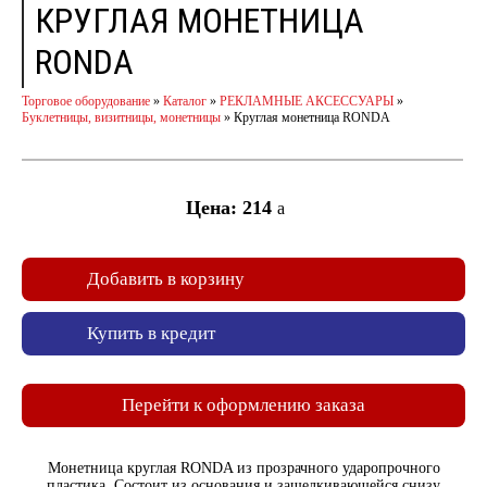
КРУГЛАЯ МОНЕТНИЦА
RONDA
Торговое оборудование
»
Каталог
»
РЕКЛАМНЫЕ АКСЕССУАРЫ
»
Буклетницы, визитницы, монетницы
»
Круглая монетница RONDA
Цена: 214
a
Добавить в корзину
Купить в кредит
Перейти к оформлению заказа
Монетница круглая RONDA из прозрачного ударопрочного
пластика. Состоит из основания и защелкивающейся снизу