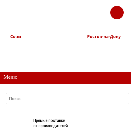
ЗАКАЗАТЬ
Корзина
Наш ТГ канал
ЗВОНОК
@ttstorg
Сочи
Ростов-на-Дону
+7 938 491-11-81
+7 (863) 218-52-62
+7 (862) 291-11-91
+7 958 571-67-99
+7 938 157-67-99
Меню
Прямые поставки
от производителей