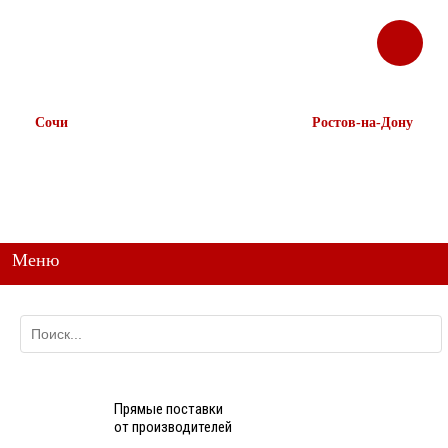
ЗАКАЗАТЬ
Корзина
Наш ТГ канал
ЗВОНОК
@ttstorg
Сочи
Ростов-на-Дону
+7 938 491-11-81
+7 (863) 218-52-62
+7 (862) 291-11-91
+7 958 571-67-99
+7 938 157-67-99
Меню
Прямые поставки
от производителей