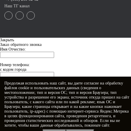
Наш ТГ канал
Закрыть
Заказ обратного звонка
Имя Отчество:
Номер телефона:
с кодом города
Продолжая использовать наш сайт, вы даете
согласие
на обработку
Когда позвонить?
файлов cookie и пользовательских данных (сведения о
местоположении; тип и версия ОС; тип и версия Браузера; тип
устройства и разрешение его экрана; источник откуда пришел на сайт
пользователь; с какого сайта или по какой рекламе; язык ОС и
Браузера; какие страницы открывает и на какие кнопки нажимает
пользователь; ip-адрес) с помощью интернет-сервиса Яндекс.Метрика
в целях функционирования сайта, проведения ретаргетинга, и
проведения статистических исследований и обзоров. Если вы не
хотите, чтобы ваши данные обрабатывались, покиньте сайт.
Я принимаю условия
Политики конфиденциальности