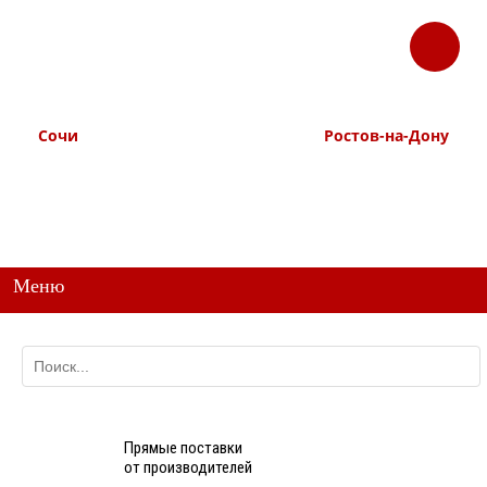
ЗАКАЗАТЬ
Корзина
Наш ТГ канал
ЗВОНОК
@ttstorg
Сочи
Ростов-на-Дону
+7 938 491-11-81
+7 (863) 218-52-62
+7 (862) 291-11-91
+7 958 571-67-99
+7 938 157-67-99
Меню
Прямые поставки
от производителей