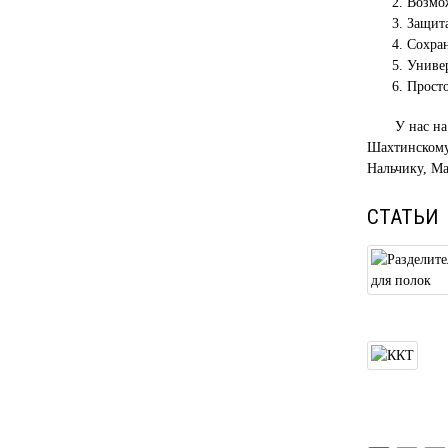
Возмо
Защита
Сохран
Универ
Просто
У нас на
Шахтинскому,
Нальчику, Ма
СТАТЬИ