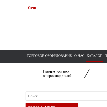
Сочи
+7 938 491-11-81
+7 (862) 291-11-91
tts-sochi@bk.ru
ТОРГОВОЕ ОБОРУДОВАНИЕ
О НАС
КАТАЛОГ
П
Прямые поставки
от производителей