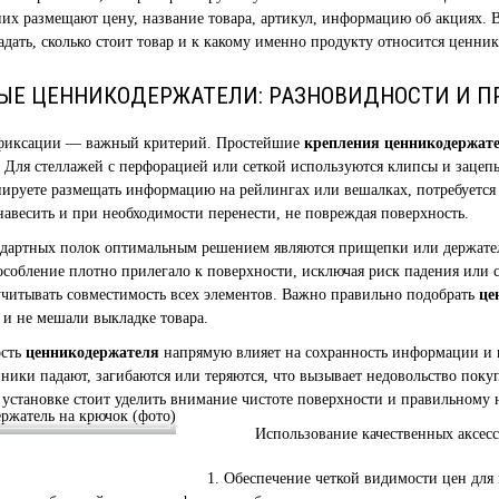
них размещают цену, название товара, артикул, информацию об акциях. В
адать, сколько стоит товар и к какому именно продукту относится ценник
ЫЕ ЦЕННИКОДЕРЖАТЕЛИ: РАЗНОВИДНОСТИ И 
фиксации — важный критерий. Простейшие
крепления ценникодержат
 Для стеллажей с перфорацией или сеткой используются клипсы и зацеп
нируете размещать информацию на рейлингах или вешалках, потребуетс
навесить и при необходимости перенести, не повреждая поверхность.
ндартных полок оптимальным решением являются прищепки или держатели
собление плотно прилегало к поверхности, исключая риск падения или
читывать совместимость всех элементов. Важно правильно подобрать
це
и не мешали выкладке товара.
ость
ценникодержателя
напрямую влияет на сохранность информации и 
нники падают, загибаются или теряются, что вызывает недовольство поку
установке стоит уделить внимание чистоте поверхности и правильному
Использование качественных аксесс
Обеспечение четкой видимости цен для 