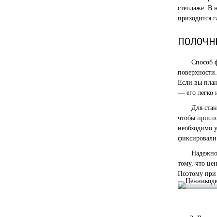
стеллаже. В 
приходится г
ПОЛОЧН
Способ 
поверхности.
Если вы пла
— его легко 
Для ста
чтобы приспо
необходимо у
фиксировали 
Надежн
тому, что це
Поэтому при 