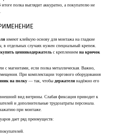
 итоге полка выглядит аккуратно, а покупателю не
.
ПРИМЕНЕНИЕ
еля
имеют клейкую основу для монтажа на гладкие
ы, в отдельных случаях нужен специальный крепеж.
я
купить ценникодержатель
с креплением
на крючок
 с магнитами, если полка металлическая. Важно,
 смещения. При комплектации торгового оборудования
нник на полку
— так, чтобы
держатели
надёжно его
внешний вид витрины. Слабая фиксация приводит к
пателей и дополнительные трудозатраты персонала.
 нажатию при монтаже.
уаров дает ряд преимуществ:
покупателей.