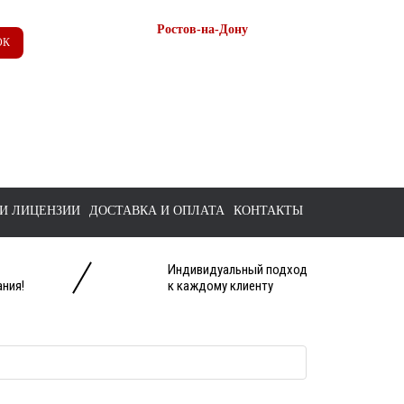
Ростов-на-Дону
ОК
+7 (863) 218-52-62
+7 958 571-67-99
+7 938 157-67-99
tts@bk.ru
И ЛИЦЕНЗИИ
ДОСТАВКА И ОПЛАТА
КОНТАКТЫ
Индивидуальный подход
ния!
к каждому клиенту