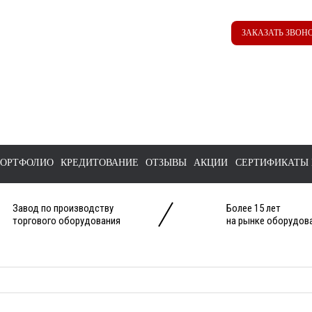
Наш ТГ канал
Корзина
ЗАКАЗАТЬ ЗВОН
@ttstorg
ОРТФОЛИО
КРЕДИТОВАНИЕ
ОТЗЫВЫ
АКЦИИ
СЕРТИФИКАТЫ 
Завод по производству
Более 15 лет
торгового оборудования
на рынке оборудова