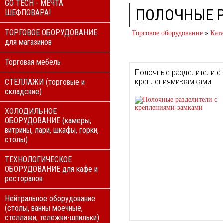
GO TECH - МЕЧТА
ПОЛОЧНЫЕ 
ШЕФПОВАРА!
ТОРГОВОЕ ОБОРУДОВАНИЕ
Торговое оборудование
»
Кат
для магазинов
Торговая мебель
Полочные разделители с
креплениями-замками
СТЕЛЛАЖИ (торговые и
складские)
ХОЛОДИЛЬНОЕ
ОБОРУДОВАНИЕ (камеры,
витрины, лари, шкафы, горки,
столы)
ТЕХНОЛОГИЧЕСКОЕ
ОБОРУДОВАНИЕ для кафе и
ресторанов
Нейтральное оборудование
(столы, ванны моечные,
стеллажи, тележки-шпильки)