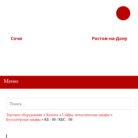
ЗАКАЗАТЬ
Корзина
Наш ТГ канал
ЗВОНОК
@ttstorg
Сочи
Ростов-на-Дону
+7 938 491-11-81
+7 (863) 218-52-62
+7 (862) 291-11-91
+7 958 571-67-99
+7 938 157-67-99
Меню
Торговое оборудование
»
Каталог
»
Сейфы, металлические шкафы
»
Бухгалтерские шкафы
»
КБ - 06 / КБС - 06