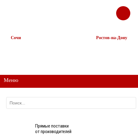
ЗАКАЗАТЬ
Корзина
Наш ТГ канал
ЗВОНОК
@ttstorg
Сочи
Ростов-на-Дону
+7 938 491-11-81
+7 (863) 218-52-62
+7 (862) 291-11-91
+7 958 571-67-99
+7 938 157-67-99
Меню
Прямые поставки
от производителей