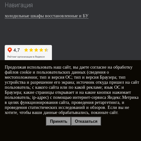
Навигация
холодильные шкафы восстановленные и БУ
Продолжая использовать наш сайт, вы даете
согласие
на обработку
файлов cookie и пользовательских данных (сведения о
Контакты
местоположении; тип и версия ОС; тип и версия Браузера; тип
устройства и разрешение его экрана; источник откуда пришел на сайт
пользователь; с какого сайта или по какой рекламе; язык ОС и
г. Ростов-на-Дону,
Браузера; какие страницы открывает и на какие кнопки нажимает
ул. Ленина, 100/1, этаж 2, офис 201
пользователь; ip-адрес) с помощью интернет-сервиса Яндекс.Метрика
+7 (863) 218-52-62
в целях функционирования сайта, проведения ретаргетинга, и
Наш ТГ канал
проведения статистических исследований и обзоров. Если вы не
хотите, чтобы ваши данные обрабатывались, покиньте сайт.
Принять
Отказаться