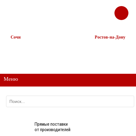
ЗАКАЗАТЬ
Корзина
Наш ТГ канал
ЗВОНОК
@ttstorg
Сочи
Ростов-на-Дону
+7 938 491-11-81
+7 (863) 218-52-62
+7 (862) 291-11-91
+7 958 571-67-99
+7 938 157-67-99
Меню
Прямые поставки
от производителей