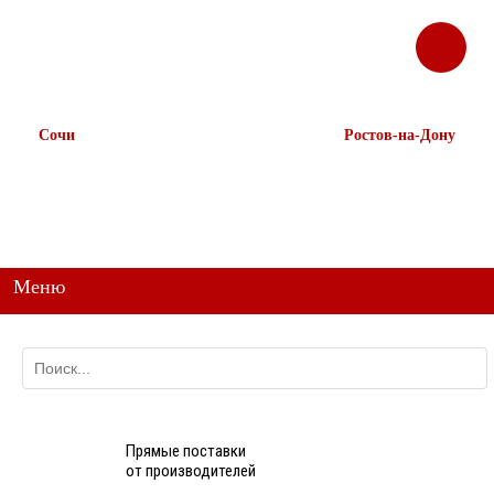
ЗАКАЗАТЬ
Корзина
Наш ТГ канал
ЗВОНОК
@ttstorg
Сочи
Ростов-на-Дону
+7 938 491-11-81
+7 (863) 218-52-62
+7 (862) 291-11-91
+7 958 571-67-99
+7 938 157-67-99
Меню
Прямые поставки
от производителей