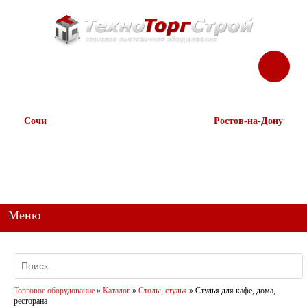
ЗАКАЗАТЬ
Корзина
Наш ТГ канал
ЗВОНОК
@ttstorg
Сочи
Ростов-на-Дону
+7 938 491-11-81
+7 (863) 218-52-62
+7 (862) 291-11-91
+7 958 571-67-99
+7 938 157-67-99
Меню
Торговое оборудование
»
Каталог
»
Столы, стулья
»
Стулья для кафе, дома,
ресторана