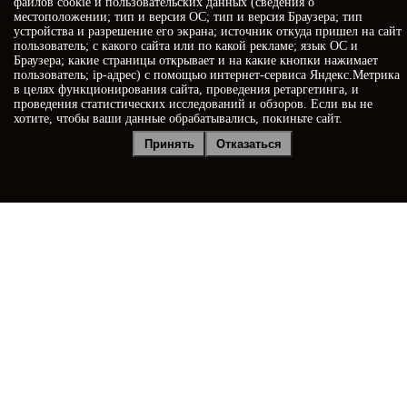
файлов cookie и пользовательских данных (сведения о
местоположении; тип и версия ОС; тип и версия Браузера; тип
устройства и разрешение его экрана; источник откуда пришел на сайт
пользователь; с какого сайта или по какой рекламе; язык ОС и
Браузера; какие страницы открывает и на какие кнопки нажимает
пользователь; ip-адрес) с помощью интернет-сервиса Яндекс.Метрика
в целях функционирования сайта, проведения ретаргетинга, и
проведения статистических исследований и обзоров. Если вы не
хотите, чтобы ваши данные обрабатывались, покиньте сайт.
Я принимаю условия
Политики конфиденциальности
Принять
Отказаться
Я даю
согласие на обработку персональных данных
Отправить заявку