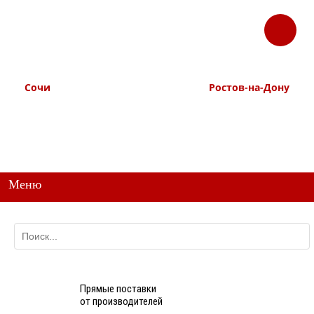
ЗАКАЗАТЬ
Корзина
Наш ТГ канал
ЗВОНОК
@ttstorg
Сочи
Ростов-на-Дону
+7 938 491-11-81
+7 (863) 218-52-62
+7 (862) 291-11-91
+7 958 571-67-99
+7 938 157-67-99
Меню
Прямые поставки
от производителей