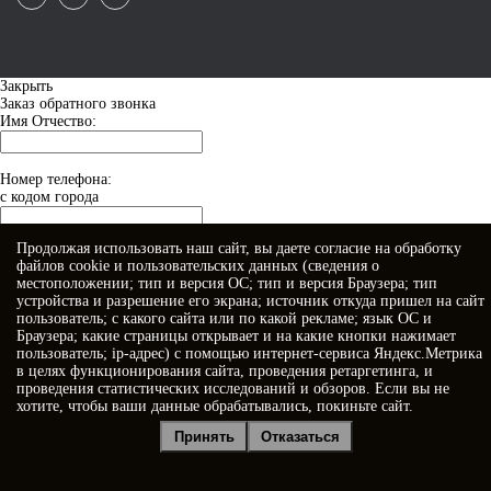
Закрыть
Заказ обратного звонка
Имя Отчество:
Номер телефона:
с кодом города
Продолжая использовать наш сайт, вы даете
согласие
на обработку
Когда позвонить?
файлов cookie и пользовательских данных (сведения о
местоположении; тип и версия ОС; тип и версия Браузера; тип
устройства и разрешение его экрана; источник откуда пришел на сайт
пользователь; с какого сайта или по какой рекламе; язык ОС и
Браузера; какие страницы открывает и на какие кнопки нажимает
пользователь; ip-адрес) с помощью интернет-сервиса Яндекс.Метрика
в целях функционирования сайта, проведения ретаргетинга, и
проведения статистических исследований и обзоров. Если вы не
хотите, чтобы ваши данные обрабатывались, покиньте сайт.
Я принимаю условия
Политики конфиденциальности
Принять
Отказаться
Я даю
согласие на обработку персональных данных
Отправить заявку