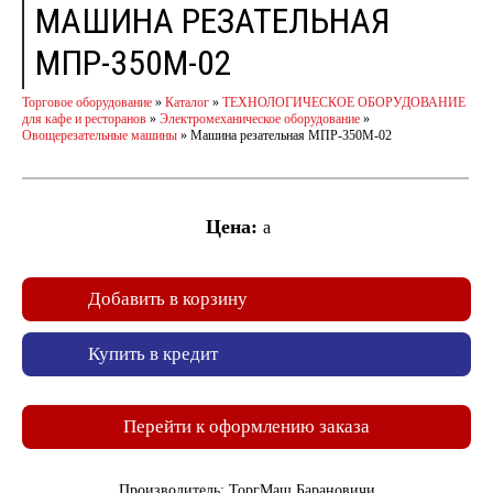
МАШИНА РЕЗАТЕЛЬНАЯ
МПР-350М-02
Торговое оборудование
»
Каталог
»
ТЕХНОЛОГИЧЕСКОЕ ОБОРУДОВАНИЕ
для кафе и ресторанов
»
Электромеханическое оборудование
»
Овощерезательные машины
»
Машина резательная МПР-350М-02
Цена:
a
Добавить в корзину
Купить в кредит
Перейти к оформлению заказа
Производитель: ТоргМаш Барановичи