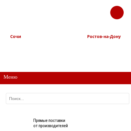
ЗАКАЗАТЬ
Корзина
Наш ТГ канал
ЗВОНОК
@ttstorg
Сочи
Ростов-на-Дону
+7 938 491-11-81
+7 (863) 218-52-62
+7 (862) 291-11-91
+7 958 571-67-99
+7 938 157-67-99
Меню
Прямые поставки
от производителей