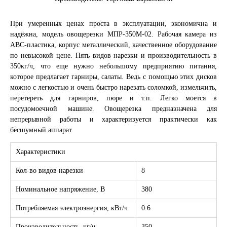
При умеренных ценах проста в эксплуатации, экономична и
надёжна, модель овощерезки МПР-350М-02. Рабочая камера из
АBC-пластика, корпус металлический, качественное оборудование
по невысокой цене. Пять видов нарезки и производительность в
350кг/ч, что еще нужно небольшому предприятию питания,
которое предлагает гарниры, салаты. Ведь с помощью этих дисков
можно с легкостью и очень быстро нарезать соломкой, измельчить,
перетереть для гарниров, пюре и т.п. Легко моется в
посудомоечной машине. Овощерезка предназначена для
непрерывной работы и характеризуется практически как
бесшумный аппарат.
Характеристики
Кол-во видов нарезки
8
Номинальное напряжение, В
380
Потребляемая электроэнергия, кВт/ч
0.6
Производительность, кг/ч
350