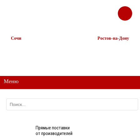
ЗАКАЗАТЬ
Корзина
Наш ТГ канал
ЗВОНОК
@ttstorg
Сочи
Ростов-на-Дону
+7 938 491-11-81
+7 (863) 218-52-62
+7 (862) 291-11-91
+7 958 571-67-99
+7 938 157-67-99
Меню
Прямые поставки
от производителей