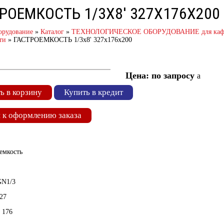
РОЕМКОСТЬ 1/3Х8' 327Х176Х200
орудование
»
Каталог
»
ТЕХНОЛОГИЧЕСКОЕ ОБОРУДОВАНИЕ для кафе 
ти
»
ГАСТРОЕМКОСТЬ 1/3х8' 327х176х200
Цена: по запросу
a
ь в корзину
Купить в кредит
 к оформлению заказа
емкость
GN1/3
27
 176