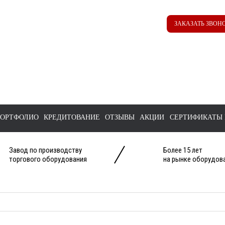
Наш ТГ канал
Корзина
ЗАКАЗАТЬ ЗВОН
@ttstorg
ОРТФОЛИО
КРЕДИТОВАНИЕ
ОТЗЫВЫ
АКЦИИ
СЕРТИФИКАТЫ 
Завод по производству
Более 15 лет
торгового оборудования
на рынке оборудова