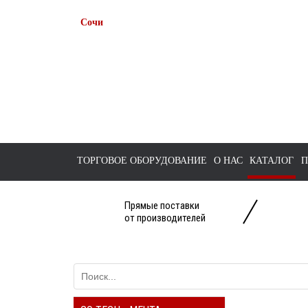
Сочи
+7 938 491-11-81
+7 (862) 291-11-91
tts-sochi@bk.ru
ТОРГОВОЕ ОБОРУДОВАНИЕ
О НАС
КАТАЛОГ
П
Прямые поставки
от производителей