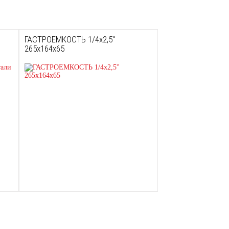
й
ГАСТРОЕМКОСТЬ 1/4х2,5''
265х164х65