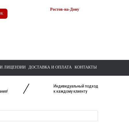
Ростов-на-Дону
ОК
+7 (863) 218-52-62
+7 958 571-67-99
+7 938 157-67-99
tts@bk.ru
И ЛИЦЕНЗИИ
ДОСТАВКА И ОПЛАТА
КОНТАКТЫ
Индивидуальный подход
ния!
к каждому клиенту