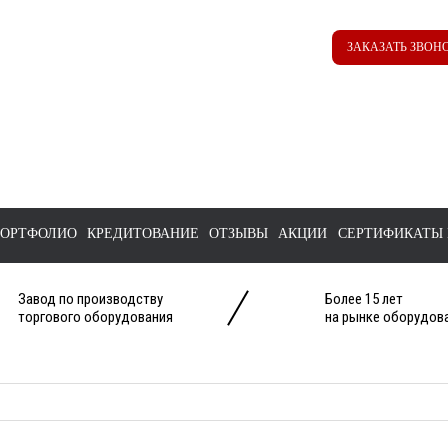
Наш ТГ канал
Корзина
ЗАКАЗАТЬ ЗВОН
@ttstorg
ОРТФОЛИО
КРЕДИТОВАНИЕ
ОТЗЫВЫ
АКЦИИ
СЕРТИФИКАТЫ 
Завод по производству
Более 15 лет
торгового оборудования
на рынке оборудова