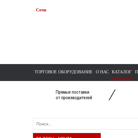
Сочи
+7 938 491-11-81
+7 (862) 291-11-91
tts-sochi@bk.ru
ТОРГОВОЕ ОБОРУДОВАНИЕ
О НАС
КАТАЛОГ
П
Прямые поставки
от производителей