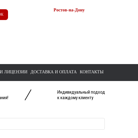
Ростов-на-Дону
ОК
+7 (863) 218-52-62
+7 958 571-67-99
+7 938 157-67-99
tts@bk.ru
И ЛИЦЕНЗИИ
ДОСТАВКА И ОПЛАТА
КОНТАКТЫ
Индивидуальный подход
ния!
к каждому клиенту