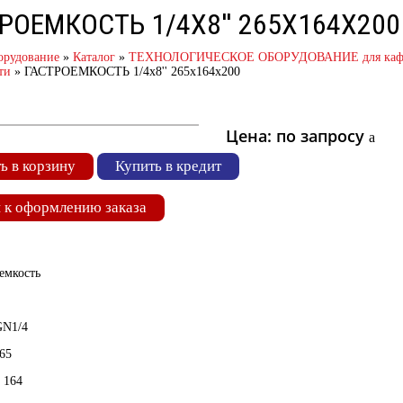
РОЕМКОСТЬ 1/4Х8'' 265Х164Х200
орудование
»
Каталог
»
ТЕХНОЛОГИЧЕСКОЕ ОБОРУДОВАНИЕ для кафе 
ти
»
ГАСТРОЕМКОСТЬ 1/4х8'' 265х164х200
Цена: по запросу
a
ь в корзину
Купить в кредит
 к оформлению заказа
емкость
GN1/4
65
 164