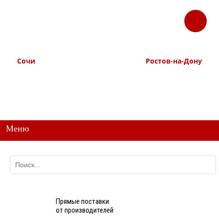
ЗАКАЗАТЬ
Корзина
Наш ТГ канал
ЗВОНОК
@ttstorg
Сочи
Ростов-на-Дону
+7 938 491-11-81
+7 (863) 218-52-62
+7 (862) 291-11-91
+7 958 571-67-99
+7 938 157-67-99
Меню
Прямые поставки
от производителей