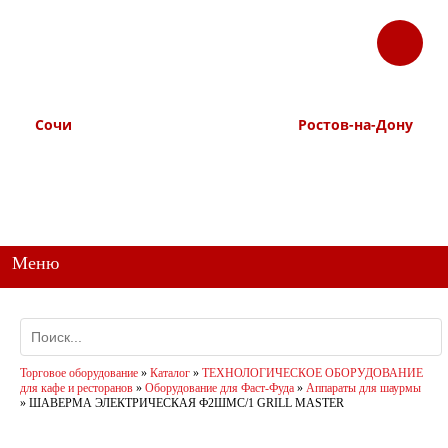
ЗАКАЗАТЬ
Корзина
Наш ТГ канал
ЗВОНОК
@ttstorg
Сочи
Ростов-на-Дону
+7 938 491-11-81
+7 (863) 218-52-62
+7 (862) 291-11-91
+7 958 571-67-99
+7 938 157-67-99
Меню
Торговое оборудование
»
Каталог
»
ТЕХНОЛОГИЧЕСКОЕ ОБОРУДОВАНИЕ
для кафе и ресторанов
»
Оборудование для Фаст-Фуда
»
Аппараты для шаурмы
»
ШАВЕРМА ЭЛЕКТРИЧЕСКАЯ Ф2ШМС/1 GRILL MASTER